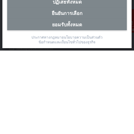
ปฏิเสธทั้งหมด
สำนักงานผู้แทนประเทศไทย
ยืนยันการเลือก
The Pretium Bang Na, Unit 91/8
ยอมรับทั้งหมด
Moo.15 Bang Na-Trat Frontage Road
การติดต่อ
Bang Kaeo, Bang Phli District, Samut Prakan 10540
ประกาศทางกฎหมาย
นโยบายความเป็นส่วนตัว
+66 85 525 1555
ข้อกำหนดและเงื่อนไขทั่วไปของธุรกิจ
sales@beckhoff.co.th
ข้อมูลติดต่อ
www.beckhoff.com/th-th/
จดหมายข่าว
ปริ้นหน้ากระดาษ
บริษัท
อุปกรณ์ และเทคโนโลยี
การช่วยเหลือ
สังคมออนไลน์