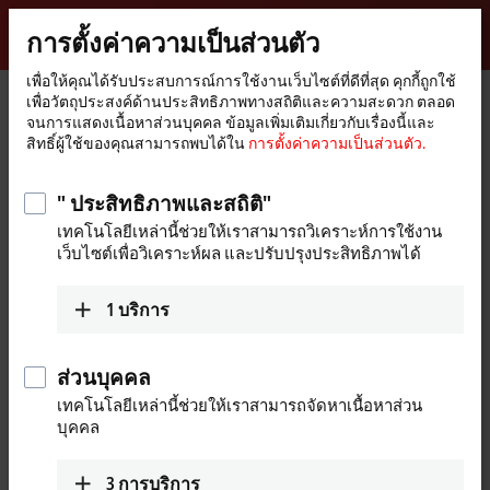
ลงชื่อเข้าใช้
การตั้งค่าความเป็นส่วนตัว
myBeckhoff
Beckhoff
-
เพื่อให้คุณได้รับประสบการณ์การใช้งานเว็บไซต์ที่ดีที่สุด คุกกี้ถูกใช้
เพื่อวัตถุประสงค์ด้านประสิทธิภาพทางสถิติและความสะดวก ตลอด
New
จนการแสดงเนื้อหาส่วนบุคคล ข้อมูลเพิ่มเติมเกี่ยวกับเรื่องนี้และ
Automation
หน้า
บริษัท
บทบาทระดับโลก
Austria
Sales office Hagenberg
สิทธิ์ผู้ใช้ของคุณสามารถพบได้ใน
การตั้งค่าความเป็นส่วนตัว.
Technology
หลัก
Sales office Hagenberg, Austria
" ประสิทธิภาพและสถิติ"
เทคโนโลยีเหล่านี้ช่วยให้เราสามารถวิเคราะห์การใช้งาน
เว็บไซต์เพื่อวิเคราะห์ผล และปรับปรุงประสิทธิภาพได้
ที่อยู่ และ การติดต่อ
Sales office Hagenberg
Sales
1
บริการ
Beckhoff Automation GmbH
+43 5552 68813-0
Softwarepark 32
info@beckhoff.at
4232
Hagenberg
ส่วนบุคคล
Austria
เทคโนโลยีเหล่านี้ช่วยให้เราสามารถจัดหาเนื้อหาส่วน
บุคคล
+43 7236 20925-0
oberoesterreich@beckhoff.at
www.beckhoff.com/de-at/
3
การบริการ