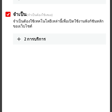
เส้นทางโดยสังเขป (โดย
แผนที่ Google)
จำเป็น
(จำเป็นต้องใช้เสมอ)
Technical Support
จำเป็นต้องใช้เทคโนโลยีเหล่านี้เพื่อเปิดใช้งานฟังก์ชันหลัก
ของเว็บไซต์
+43 5552 68813-99
support@beckhoff.at
2
การบริการ
Service
Beckhoff Automation GmbH & Co. KG
Stahlstraße 31
33415
Verl
Germany
+43 5552 68813-99
support@beckhoff.at