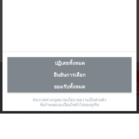
ปฏิเสธทั้งหมด
ยืนยันการเลือก
ยอมรับทั้งหมด
สำนักงานผู้แทนประเทศไทย
การติดต่อ
ประกาศทางกฎหมาย
นโยบายความเป็นส่วนตัว
The Pretium Bang Na, Unit 91/8
ข้อกำหนดและเงื่อนไขทั่วไปของธุรกิจ
Moo.15 Bang Na-Trat Frontage Road
Bang Kaeo, Bang Phli District, Samut Prakan 10540
+66 85 525 1555
sales@beckhoff.co.th