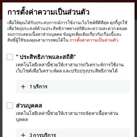
ลงชื่อเข้าใช้
การตั้งค่าความเป็นส่วนตัว
myBeckhoff
Beckhoff
-
เพื่อให้คุณได้รับประสบการณ์การใช้งานเว็บไซต์ที่ดีที่สุด คุกกี้ถูกใช้
เพื่อวัตถุประสงค์ด้านประสิทธิภาพทางสถิติและความสะดวก ตลอด
New
จนการแสดงเนื้อหาส่วนบุคคล ข้อมูลเพิ่มเติมเกี่ยวกับเรื่องนี้และ
Automation
หน้า
อุปกรณ์
I/O
I/O-specific accessories
Pre-assembled cables
สิทธิ์ผู้ใช้ของคุณสามารถพบได้ใน
การตั้งค่าความเป็นส่วนตัว.
Technology
หลัก
ZK7000-0101-1xxx
" ประสิทธิภาพและสถิติ"
ZK7000-0101-1xxx | EtherCAT P
เทคโนโลยีเหล่านี้ช่วยให้เราสามารถวิเคราะห์การใช้งาน
cable, PUR, AWG22, fixed
เว็บไซต์เพื่อวิเคราะห์ผล และปรับปรุงประสิทธิภาพได้
installation
1
บริการ
ส่วนบุคคล
เทคโนโลยีเหล่านี้ช่วยให้เราสามารถจัดหาเนื้อหาส่วน
บุคคล
3
การบริการ