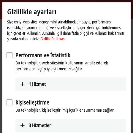
Giriş yap
Gizlilikle ayarları
myBeckhoff
Beckhoff
-
Size en iyi web sitesi deneyimini sunabilmek amacıyla, performans,
istatistik, kullanım rahatlığı ve kişiselleştirilmiş içeriklerin görüntülenmesi
New
için çerezler kullanılır. Bununla ilgili daha fazla bilgiyi ve kullanıcı haklarınızı
Automation
Ana
Destek
Webinarlar (Web Konferansları)
şurada bulabilirsiniz:
Gizlilik Politikası.
Technology
sayfa
TwinSAFE Tutorial 9: Realization of Safe Brake Test with an AX8000
Performans ve İstatistik
Bu teknolojiler, web sitesinin kullanımını analiz ederek
"Onayla" üzerine tıkladığınızda haritayı görüntüler ve gizlilik
performans ölçüp iyileştirmemizi sağlar.
ayarlarını yaparız; Google Haritalar'dan harici içerik bu işlem
sırasında yüklenir. Bu konuda bkz.
Gizlilik Politikası.
1
Hizmet
Onayla
Kişiselleştirme
Bu teknolojiler, kişiselleştirilmiş içerikler sunmamızı sağlar.
3
Hizmetler
Aug 25, 2021 5:30:00 PM