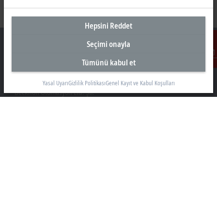
Hepsini Reddet
Seçimi onayla
Tümünü kabul et
İletişim
Türkiye Genel Merkez
Yasal Uyarı
Gizlilik Politikası
Genel Kayıt ve Kabul Koşulları
Beckhoff Otomasyon Ltd. Şti.
Akkom 3. Blok Kelif Plaza 4. Kat
34768 Ümraniye İstanbul
+90 532 111 4 225
info@beckhoff.com.tr
İletişim Bilgileri
www.beckhoff.com/tr-tr/
Bülten
Sayfayı yazdır