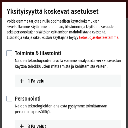
Kirjaudu sisään
Yksityisyyttä koskevat asetukset
myBeckhoff
Beckhoff
-
Voidaksemme tarjota sinulle optimaalisen käyttökokemuksen
sivustoillamme käytämme toiminnan, tilastoinnin ja käyttömukavuuden
New
sekä personoitujen sisältöjen esittämisen mahdollistavia evästeitä.
Automation
Kotisivu
Tuki
Tervetuloa webinaareihimme
Lisätietoja siitä ja oikeuksistasi käyttäjänä löytyy
tietosuojaselosteestamme.
Technology
TwinSAFE Tutorial 9: Realization of Safe Brake Test with an AX8000
Toiminta & tilastointi
Näiden teknologioiden avulla voimme analysoida verkkosivuston
Kun napsautat ”Hyväksy”, näytämme videon ja mukautamme
käyttöä tehokkuuden mittaamista ja kehittämistä varten.
yksityisyyden asetukset, Vimeon ulkopuolinen sisältö ladataan
samalla. Ole hyvä ja lue
tietosuojaselosteestamme.
1
Palvelu
Hyväksy
Personointi
Näiden teknologioiden ansiosta pystymme toimittamaan
personoituja sisältöjä.
Aug 25, 2021 5:30:00 PM
3
Palvelut