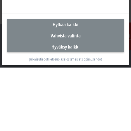
Hylkää kaikki
Vahvista valinta
Ota
Hyväksy kaikki
yhteyttä
Suomen pääkonttori
Julkaisutiedot
Tietosuojaseloste
Yleiset sopimusehdot
Beckhoff Automation Oy
Hakakalliontie 2
05460 Hyvinkää
+358 20 7423 800
info@beckhoff.fi
Yhteystiedot
www.beckhoff.com/fi-fi/
Uutiskirje
Tulosta sivu