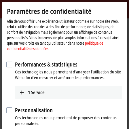
Identifiez-vous
Paramètres de confidentialité
myBeckhoff
Beckhoff
-
Afin de vous offrir une expérience utilisateur optimale sur notre site Web,
celui-ci utilise des cookies à des fins de performance, de statistiques, de
New
confort de navigation mais également pour un affichage de contenus
Automation
Page
Support
Webinaires
personnalisés. Vous trouverez de plus amples informations à ce sujet ainsi
Technology
d'accueil
TwinSAFE Tutorial 9: Realization of Safe Brake Test with an AX8000
que sur vos droits en tant qu’utilisateur dans notre
politique de
confidentialité des données.
Si vous cliquez sur « Accepter », nous affichons la vidéo et
Performances & statistiques
adaptons les paramètres de confidentialité tout en chargeant des
Ces technologies nous permettent d’analyser l’utilisation du site
contenus tiers à partir de Vimeo. Veuillez vous référer ici à notre
Web afin d’en mesurer et améliorer les performances.
politique de confidentialité des données.
1
Service
Accepter
Personnalisation
Ces technologies nous permettent de proposer des contenus
Aug 25, 2021 5:30:00 PM
personnalisés.