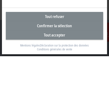
Tout refuser
Confirmer la sélection
Tout accepter
Contact
Siège social France
Mentions légales
Déclaration sur la protection des données
Conditions générales de vente
Beckhoff Automation Sarl
2 rue d’Arsonval
91400 Orsay
+33 1692 98370
info@beckhoff.fr
Coordonnées détaillées
www.beckhoff.com/fr-fr/
Newsletter
Imprimer la page