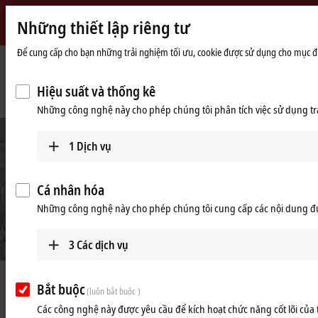
Những thiết lập riêng tư
Beckhoff
-
Để cung cấp cho bạn những trải nghiệm tối ưu, cookie được sử dụng cho mục đích
New
Automation
Trang
Công ty
Tin tức
Hiệu suất và thống kê
Technology
chủ
Enhanced performance for packaging machine for injection powder
Những công nghệ này cho phép chúng tôi phân tích việc sử dụng tra
1
Dịch vụ
Cá nhân hóa
Những công nghệ này cho phép chúng tôi cung cấp các nội dung đ
3
Các dịch vụ
© Shanghai Yinghua
Feb 14, 2024
Bắt buộc
(luôn bắt buộc )
Enhanced performance for
Các công nghệ này được yêu cầu để kích hoạt chức năng cốt lõi của