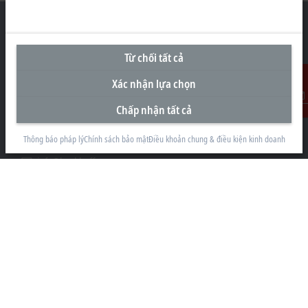
Từ chối tất cả
Văn Phòng Đại Diện tại Việt Nam
Xác nhận lựa chọn
#29.05, Tòa nhà Pearl Plaza, 561A Đường Điện Biên Phủ
Phường Thạnh Mỹ Tây
Chấp nhận tất cả
Liên Hệ
Thành phố Hồ Chí Minh
Thông báo pháp lý
Chính sách bảo mật
Điều khoản chung & điều kiện kinh doanh
+84 28 7300-2439
info@beckhoff.com.vn
Thông tin liên hệ
www.beckhoff.com/vi-vn/
Bản tin
In trang
Công ty
Sản Phẩm và Công nghiệp