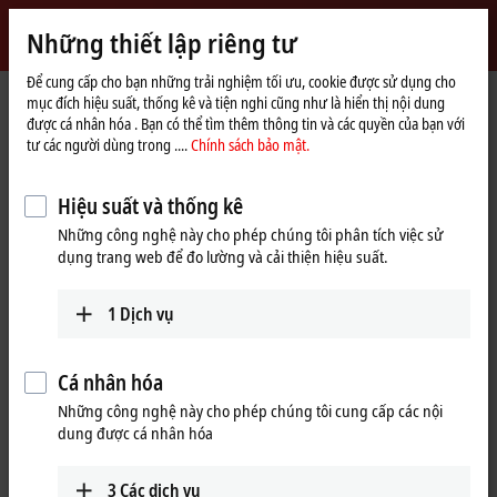
Đăng nhập
Những thiết lập riêng tư
myBeckhoff
Beckhoff
-
Để cung cấp cho bạn những trải nghiệm tối ưu, cookie được sử dụng cho
mục đích hiệu suất, thống kê và tiện nghi cũng như là hiển thị nội dung
New
được cá nhân hóa . Bạn có thể tìm thêm thông tin và các quyền của bạn với
Automation
Trang
Sản phẩm
I/O
Bus Terminals
KL2xxx | Digital output
tư các người dùng trong ....
Chính sách bảo mật.
Technology
chủ
KL1859
Hiệu suất và thống kê
KL1859 | Bus Terminal, 8-channel
Những công nghệ này cho phép chúng tôi phân tích việc sử
digital input + 8-channel digital
dụng trang web để đo lường và cải thiện hiệu suất.
output, 24 V DC, 3 ms, 0.5 A
1
Dịch vụ
Cá nhân hóa
Những công nghệ này cho phép chúng tôi cung cấp các nội
dung được cá nhân hóa
3
Các dịch vụ