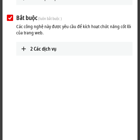
Bắt buộc
(luôn bắt buộc )
Các công nghệ này được yêu cầu để kích hoạt chức năng cốt lõi
của trang web.
2
Các dịch vụ
1
The KL1859 digital input terminal combines eight digital inputs and
eight digital outputs in one device. The signal state of the channels is
indicated by LEDs. The reference ground for all inputs is the 0 V DC
power contact; the outputs are fed via the 24 V power contact.
Special features: