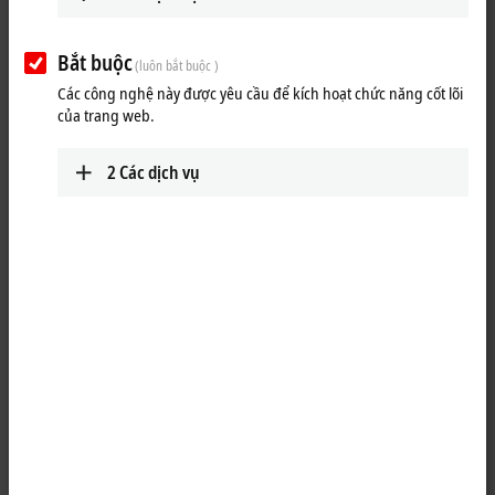
Bắt buộc
(luôn bắt buộc )
Các công nghệ này được yêu cầu để kích hoạt chức năng cốt lõi
của trang web.
2
Các dịch vụ
1
The EP2328-0001
EtherCAT
Box combines four digital inputs (four M8
sockets at the top) and four digital outputs (four M8 sockets at the
bottom) in one device. The inputs have a filter of 3.0 ms. The outputs
process load currents up to 2.0 A, are short-circuit proof and protected
against reverse polarity. The signal status is indicated by LED. The