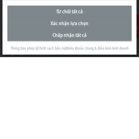
Từ chối tất cả
Văn Phòng Đại Diện tại Việt Nam
Xác nhận lựa chọn
#29.05, Tòa nhà Pearl Plaza, 561A Đường Điện Biên Phủ
Chấp nhận tất cả
Liên Hệ
Phường Thạnh Mỹ Tây
Thành phố Hồ Chí Minh
Thông báo pháp lý
Chính sách bảo mật
Điều khoản chung & điều kiện kinh doanh
+84 28 7300-2439
info@beckhoff.com.vn
Thông tin liên hệ
www.beckhoff.com/vi-vn/
Bản tin
In trang
Công ty
Sản Phẩm và Công nghiệp
Hỗ trợ