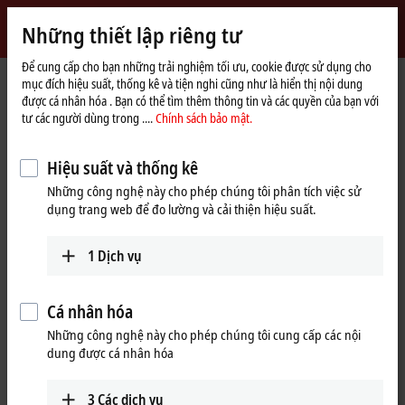
Đăng nhập
Những thiết lập riêng tư
myBeckhoff
Beckhoff
-
Để cung cấp cho bạn những trải nghiệm tối ưu, cookie được sử dụng cho
mục đích hiệu suất, thống kê và tiện nghi cũng như là hiển thị nội dung
New
được cá nhân hóa . Bạn có thể tìm thêm thông tin và các quyền của bạn với
Automation
Trang
Sản phẩm
I/O
EtherCAT Box
EPxxxx | Industrial housing
tư các người dùng trong ....
Chính sách bảo mật.
Technology
chủ
EP1xxx | Digital input
EP2328-0001
Hiệu suất và thống kê
EP2328-0001 | EtherCAT Box, 4-
Những công nghệ này cho phép chúng tôi phân tích việc sử
channel digital input + 4-channel
dụng trang web để đo lường và cải thiện hiệu suất.
digital output, 24 V DC, 3 ms, 2 A,
M8
1
Dịch vụ
Cá nhân hóa
Những công nghệ này cho phép chúng tôi cung cấp các nội
dung được cá nhân hóa
3
Các dịch vụ