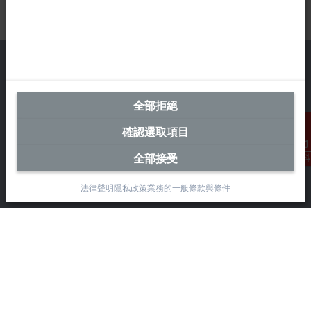
全部拒絕
台灣總部 (中華台北)
確認選取項目
Beckhoff Automation Co., Ltd.
永春路38-2號
全部接受
聯絡資料
南屯區
台中市
法律聲明
隱私政策
業務的一般條款與條件
408
+886 4 2252-9900
+886 4 2252-9911
info@beckhoff.com.tw
聯絡資訊
www.beckhoff.com/zh-tw/
電子報