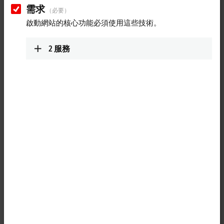
需求
（必要）
啟動網站的核心功能必須使用這些技術。
2
服務
1
The EPP1819-0005
EtherCAT P
Box with digital inputs acquires binary
control signals from the process level and transfers them, with
electrical isolation, to the controller. The signal state is displayed by
LEDs; the signals are connected via screwable 4-pin M8 connectors.
Thus, sensors, ideally with antivalent channels (NC/NO, change-over),
can be connected directly by means of a 4-pin cable.