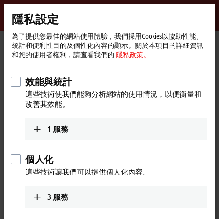
登入
隱私設定
myBeckhoff
Beckhoff
-
為了提供您最佳的網站使用體驗，我們採用Cookies以協助性能、
統計和便利性目的及個性化內容的顯示。關於本項目的詳細資訊
New
和您的使用者權利，請查看我們的
隱私政策。
Automation
首
產品
I/O
EtherCAT Box
EPPxxxx | Industrial housing
Technology
頁
EPP1xxx | Digital input
EPP1819-0005
效能與統計
EPP1819-0005 | EtherCAT P Box,
這些技術使我們能夠分析網站的使用情況，以便衡量和
改善其效能。
16-channel digital input, 24 V DC,
10 µs, M8, 4-pin
1
服務
個人化
這些技術讓我們可以提供個人化內容。
3
服務