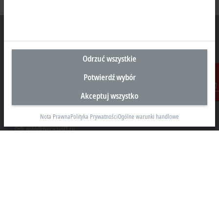
Odrzuć wszystkie
Siedziba Główna Polska
Potwierdź wybór
Beckhoff Automation Sp. z o.o.
Żabieniec, ul. Ruczajowa 15
Akceptuj wszystko
Kontakt
05-500 Piaseczno
Nota Prawna
Polityka Prywatności
Ogólne warunki handlowe
+48 22 750 47 00
info@beckhoff.pl
Dane kontaktowe
www.beckhoff.com/pl-pl/
Newsletter
Drukuj stronę
Przedsiębiorstwo