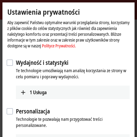
Zaloguj się
Ustawienia prywatności
myBeckhoff
Beckhoff
-
Aby zapewnić Państwu optymalne warunki przeglądania strony, korzystamy
z plików cookie do celów statystycznych jak również dla zapewnienia
New
należytego komfortu oraz prezentacji treści personalizowanych. Bliższe
Automation
Strona
Produkty
I/O
EtherCAT Box
EPPxxxx | Industrial housing
informacje w tym zakresie oraz w zakresie praw użytkowników strony
Technology
główna
EPP1xxx | Digital input
EPP1819-0005
dostępne są w naszej
Polityce Prywatności.
EPP1819-0005 | EtherCAT P Box,
Wydajność i statystyki
16-channel digital input, 24 V DC,
Te technologie umożliwiają nam analizę korzystania ze strony w
10 µs, M8, 4-pin
celu pomiaru i poprawy wydajności.
1
Usługa
Personalizacja
Technologie te pozwalają nam przygotować treści
personalizowane.