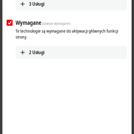
3
Usługi
Wymagane
(zawsze wymagane)
Te technologie są wymagane do aktywacji głównych funkcji
strony.
2
Usługi
1
The EPP1819-0005
EtherCAT P
Box with digital inputs acquires binary
control signals from the process level and transfers them, with
electrical isolation, to the controller. The signal state is displayed by
LEDs; the signals are connected via screwable 4-pin M8 connectors.
Thus, sensors, ideally with antivalent channels (NC/NO, change-over),
can be connected directly by means of a 4-pin cable.