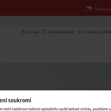
Česká repu
Novinky
Produktové novinky
Produktový vyhledá
ení soukromí
 mohli nabídnout možnosti optimálního využití webové stránky, používáme z