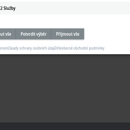
2
Služby
ut vše
Potvrdit výběr
Přijmout vše
ámení
Zásady ochrany osobních údajů
Všeobecné obchodní podmínky