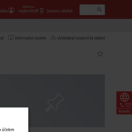
Přihlásit se
blika
myBeckhoff
Seznam záložek
vač
Information System
Vyhledávač souborů ke stažení
Kontakt
a účelem