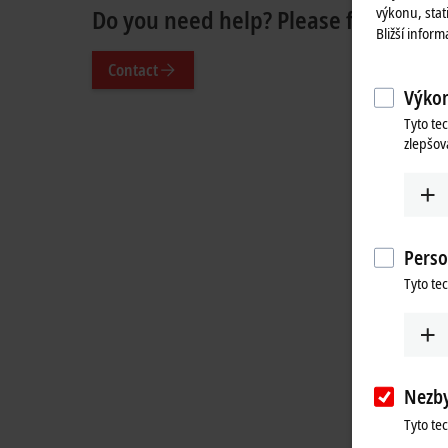
výkonu, stat
Do you need help? Please feel free t
Bližší infor
Contact
Výkon
Tyto te
zlepšov
Perso
Tyto te
Nezb
Tyto te