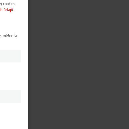
y cookies.
h údajů.
y, měření a