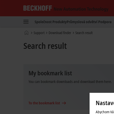
Beckhoff
-
Společnost
Produkty
Průmyslová odvětví
Podpora
New
Automation
Domovská
Support
Download finder
Search result
Technology
stránka
Search result
My bookmark list
You can bookmark downloads and download them here.
Nastav
To the bookmark list
Abychom Vám