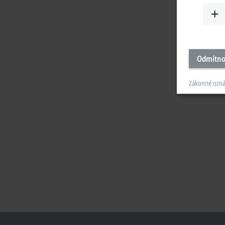
Odmítno
Zákonné ozn