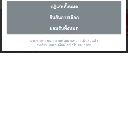
ปฏิเสธทั้งหมด
ยืนยันการเลือก
ยอมรับทั้งหมด
การติดต่อ
สำนักงานผู้แทนประเทศไทย
ประกาศทางกฎหมาย
นโยบายความเป็นส่วนตัว
ข้อกำหนดและเงื่อนไขทั่วไปของธุรกิจ
The Pretium Bang Na, Unit 91/8
Moo.15 Bang Na-Trat Frontage Road
Bang Kaeo, Bang Phli District, Samut Prakan 10540
+66 85 525 1555
sales@beckhoff.co.th
ข้อมูลติดต่อ
www.beckhoff.com/th-th/
จดหมายข่าว
ปริ้นหน้ากระดาษ
บริษัท