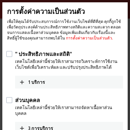
ลงชื่อเข้าใช้
การตั้งค่าความเป็นส่วนตัว
myBeckhoff
Beckhoff
-
เพื่อให้คุณได้รับประสบการณ์การใช้งานเว็บไซต์ที่ดีที่สุด คุกกี้ถูกใช้
เพื่อวัตถุประสงค์ด้านประสิทธิภาพทางสถิติและความสะดวก ตลอด
New
จนการแสดงเนื้อหาส่วนบุคคล ข้อมูลเพิ่มเติมเกี่ยวกับเรื่องนี้และ
Automation
หน้า
Support
Download finder
Search result
สิทธิ์ผู้ใช้ของคุณสามารถพบได้ใน
การตั้งค่าความเป็นส่วนตัว.
Technology
หลัก
Search result
" ประสิทธิภาพและสถิติ"
เทคโนโลยีเหล่านี้ช่วยให้เราสามารถวิเคราะห์การใช้งาน
เว็บไซต์เพื่อวิเคราะห์ผล และปรับปรุงประสิทธิภาพได้
My bookmark list
You can bookmark downloads and download them here.
1
บริการ
ส่วนบุคคล
To the bookmark list
เทคโนโลยีเหล่านี้ช่วยให้เราสามารถจัดหาเนื้อหาส่วน
บุคคล
Do you need help? Please feel free to contact us.
3
การบริการ