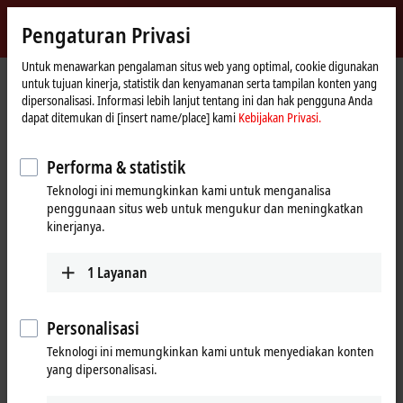
Masuk
Pengaturan Privasi
myBeckhoff
Beckhoff
-
Untuk menawarkan pengalaman situs web yang optimal, cookie digunakan
untuk tujuan kinerja, statistik dan kenyamanan serta tampilan konten yang
New
dipersonalisasi. Informasi lebih lanjut tentang ini dan hak pengguna Anda
Automation
Beranda
Support
Download finder
Search result
dapat ditemukan di [insert name/place] kami
Kebijakan Privasi.
Technology
Search result
Performa & statistik
Teknologi ini memungkinkan kami untuk menganalisa
penggunaan situs web untuk mengukur dan meningkatkan
My bookmark list
kinerjanya.
You can bookmark downloads and download them here.
1
Layanan
To the bookmark list
Personalisasi
Teknologi ini memungkinkan kami untuk menyediakan konten
yang dipersonalisasi.
Do you need help? Please feel free to contact us.