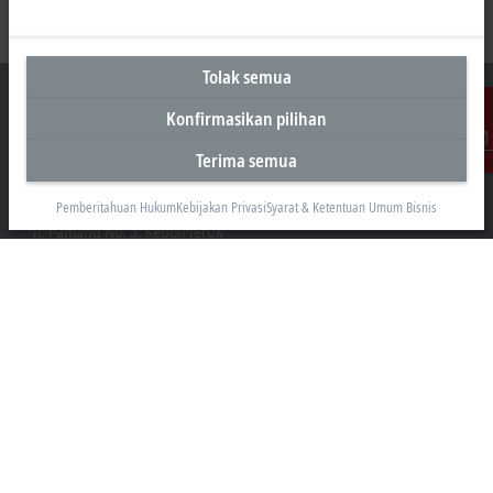
Tolak semua
Konfirmasikan pilihan
Terima semua
Kontak
Kantor Perwakilan Indonesia
AKR Tower 21st Floor, Unit C - D
Pemberitahuan Hukum
Kebijakan Privasi
Syarat & Ketentuan Umum Bisnis
Jl. Panjang No. 5, Kebon Jeruk
Jakarta 11530
+62 21 8428 3699
sales@beckhoff.co.id
Informasi Kontak
www.beckhoff.com/id-id/
Buletin
Cetak halaman