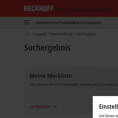
Beckhoff
-
Unternehmen
Produkte
Branchen
Support
New
Automation
Startseite
Support
Downloadfinder
Suchergebnis
Technology
Suchergebnis
Meine Merkliste
Hier können Sie sich Downloads merken und herunterlad
Einstel
Zur Merkliste
Um Ihnen ein