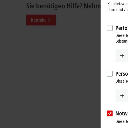
Komfortzwec
Sie benötigen Hilfe? Nehmen Sie ger
dazu und zu 
Kontakt
Perfo
Diese T
Leistun
Perso
Diese T
Notw
Diese T