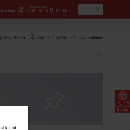
Jetzt anmelden
eutschland
myBeckhoff
Merkliste
Produktfinder
Information System
Downloadfinder
Kontakt
istik- und