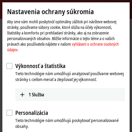
Přihlásit se
Nastavenia ochrany súkromia
myBeckhoff
Beckhoff
-
Aby sme vám mohli poskytnúť optimálny zážitok pri návšteve webovej
stránky, používame súbory cookie, ktoré slúžia na účely výkonnosti,
New
štatistiky a komfortu pri prehliadaní stránky, ako aj na zobrazenie
Automation
Domovská
Support
Download finder
Search result
personalizovaných obsahov. Bližšie informácie o tejto téme a o vašich
Technology
stránka
právach ako používateľa nájdete v našom
vyhlásení o ochrane osobných
Search result
údajov.
Výkonnosť a štatistika
My bookmark list
Tieto technológie nám umožňujú analyzovať používanie webovej
stránky s cieľom merať a zlepšovať jej výkonnosť.
You can bookmark downloads and download them here.
1
Služba
To the bookmark list
Personalizácia
Tieto technológie nám umožňujú poskytovať personalizované
Do you need help? Please feel free to contact us.
obsahy.