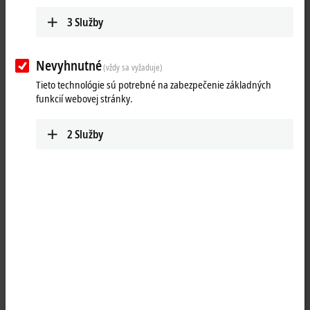
Contact
3
Služby
Nevyhnutné
(vždy sa vyžaduje)
Tieto technológie sú potrebné na zabezpečenie základných
funkcií webovej stránky.
2
Služby