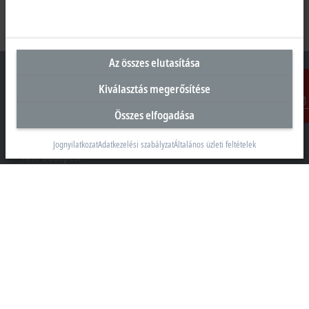
Az összes elutasítása
Kiválasztás megerősítése
Összes elfogadása
Kontakt
Magyarországi központ
Beckhoff Automation Kft.
Jognyilatkozat
Adatkezelési szabályzat
Általános üzleti feltételek
1097 Budapest
Táblás utca 36–38. G. ép.
+36 1 50199-40
+36 1 50199-41
info@beckhoff.hu
Elérhetőségeink
www.beckhoff.com/hu-hu/
Hírlevél
Oldal nyomtatása