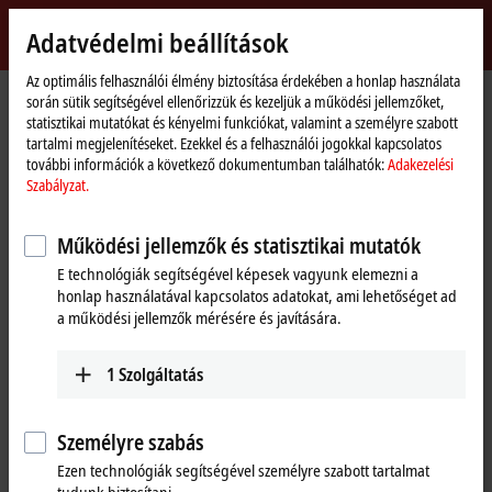
Bejelentkezés
Adatvédelmi beállítások
myBeckhoff
Beckhoff
-
Az optimális felhasználói élmény biztosítása érdekében a honlap használata
során sütik segítségével ellenőrizzük és kezeljük a működési jellemzőket,
New
statisztikai mutatókat és kényelmi funkciókat, valamint a személyre szabott
Automation
Kezdőlap
Support
Download finder
Search result
tartalmi megjelenítéseket. Ezekkel és a felhasználói jogokkal kapcsolatos
Technology
további információk a következő dokumentumban találhatók:
Adakezelési
Search result
Szabályzat.
Működési jellemzők és statisztikai mutatók
My bookmark list
E technológiák segítségével képesek vagyunk elemezni a
honlap használatával kapcsolatos adatokat, ami lehetőséget ad
You can bookmark downloads and download them here.
a működési jellemzők mérésére és javítására.
1
Szolgáltatás
To the bookmark list
Személyre szabás
Do you need help? Please feel free to contact us.
Ezen technológiák segítségével személyre szabott tartalmat