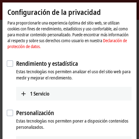
Inicio de sesión
Configuración de la privacidad
myBeckhoff
Beckhoff
-
Para proporcionarle una experiencia óptima del sitio web, se utilizan
cookies con fines de rendimiento, estadísticos y uso confortable, así como
New
para mostrar contenido personalizado. Puede encontrar más información
Automation
Página
Support
Download finder
Search result
al respecto y sobre sus derechos como usuario en nuestra
Declaración de
Technology
de
protección de datos.
inicio
Search result
Rendimiento y estadística
Estas tecnologías nos permiten analizar el uso del sitio web para
My bookmark list
medir y mejorar el rendimiento.
You can bookmark downloads and download them here.
1
Servicio
To the bookmark list
Personalización
Estas tecnologías nos permiten poner a disposición contenidos
personalizados.
Do you need help? Please feel free to contact us.