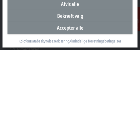
6000 Kolding
Afvis alle
+45 43201570
Bekræft valg
info@beckhoff.dk
Accepter alle
Kontakt
Kontaktoplysninger
www.beckhoff.com/da-dk/
Kolofon
Databeskyttelseserklæring
Almindelige forretningsbetingelser
Nyhedsbrev
Print side
Virksomheder
Produkter og brancher
Support
Sociale medier
Kolofon
Brugsbetingelser
Privatslivspolitik
Generelle vilkår og betingelser
Indstillinger for privatsfære