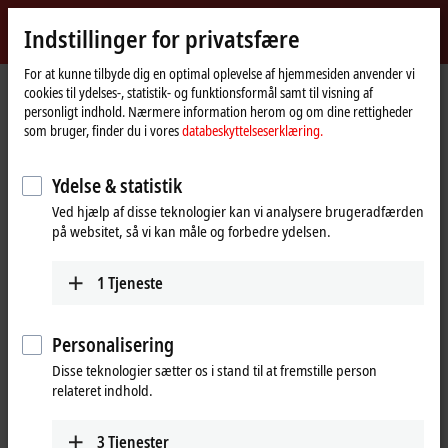
Log ind
Indstillinger for privatsfære
myBeckhoff
Beckhoff
-
For at kunne tilbyde dig en optimal oplevelse af hjemmesiden anvender vi
cookies til ydelses-, statistik- og funktionsformål samt til visning af
New
personligt indhold. Nærmere information herom og om dine rettigheder
Automation
Hjemmeside
Virksomhed
Global tilstedeværelse
Poland
som bruger, finder du i vores
databeskyttelseserklæring.
Technology
Sales office Katowice
Ydelse & statistik
Sales office Katowice, Poland
Ved hjælp af disse teknologier kan vi analysere brugeradfærden
på websitet, så vi kan måle og forbedre ydelsen.
Adresse og kontakt
1
Tjeneste
Sales office Katowice
Łódź, Opole and Silesian
Beckhoff Automation Sp. z o.o.
Voivodeship
Plac Pod Lipami 5
Personalisering
+48 606 102 090
40-476
Katowice
sprzedaz@beckhoff.pl
Disse teknologier sætter os i stand til at fremstille person
Poland
relateret indhold.
Świętokrzyskie and Lesser
+48 727 722 700
Poland Voivodeship
info@beckhoff.pl
3
Tjenester