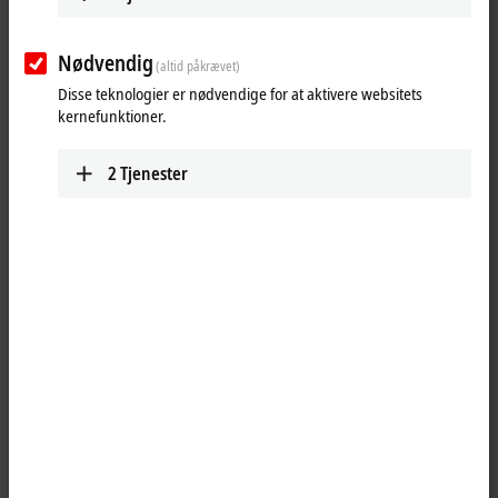
www.beckhoff.com/pl-pl/
+48 605 525 454
sprzedaz@beckhoff.pl
Ruteplan (Google Maps)
Nødvendig
(altid påkrævet)
Lublin and Subcarpathian
Disse teknologier er nødvendige for at aktivere websitets
Voivodeship
kernefunktioner.
+48 509 171 717
sprzedaz@beckhoff.pl
2
Tjenester
Technical Support
+48 727 722 900
support@beckhoff.pl
Service
+48 727 722 900
service@beckhoff.pl
Training
+48 22 750 47 00
szkolenia@beckhoff.pl