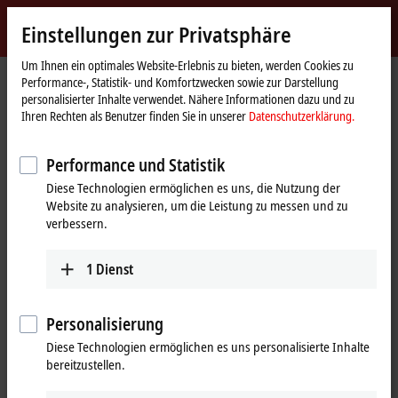
Jetzt anmelden
Einstellungen zur Privatsphäre
myBeckhoff
Beckhoff
-
Um Ihnen ein optimales Website-Erlebnis zu bieten, werden Cookies zu
Performance-, Statistik- und Komfortzwecken sowie zur Darstellung
New
personalisierter Inhalte verwendet. Nähere Informationen dazu und zu
Automation
Startseite
Unternehmen
Globale Präsenz
Polen
Vertriebsbüro Kattowitz
Ihren Rechten als Benutzer finden Sie in unserer
Datenschutzerklärung.
Technology
Vertriebsbüro Kattowitz, Polen
Performance und Statistik
Diese Technologien ermöglichen es uns, die Nutzung der
Website zu analysieren, um die Leistung zu messen und zu
Adresse und Kontakt
verbessern.
Vertriebsbüro Kattowitz
Woiwodschaft Lodscher Land,
Beckhoff Automation Sp. z o.o.
Oppelner Land und Schlesien
1
Dienst
Plac Pod Lipami 5
+48 606 102 090
40-476
Kattowitz
sprzedaz@beckhoff.pl
Polen
Personalisierung
Woiwodschaft Heiligkreuz
Diese Technologien ermöglichen es uns personalisierte Inhalte
+48 727 722 700
und Kleinpolen
bereitzustellen.
info@beckhoff.pl
www.beckhoff.com/pl-pl/
+48 605 525 454