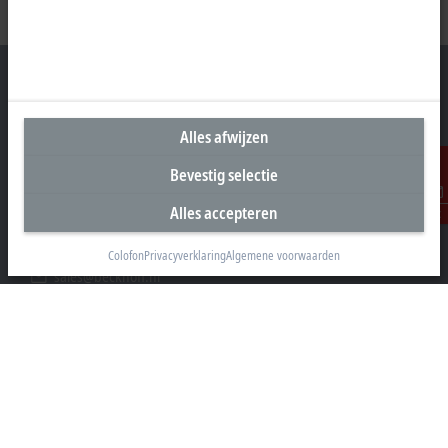
Alles afwijzen
Hoofdkantoor Nederland
Bevestig selectie
Beckhoff Automation B.V.
Oerkapkade 1C
Alles accepteren
Contact
2031 EN Haarlem
+31 23 51851-40
Colofon
Privacyverklaring
Algemene voorwaarden
sales@beckhoff.nl
Contact informatie
www.beckhoff.com/nl-nl/
Nieuwsbrief
Pagina afdrukken
Bedrijf