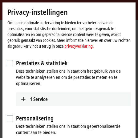
Login
Privacy-instellingen
myBeckhoff
Beckhoff
-
Om u een optimale surfervaring te bieden ter verbetering van de
prestaties, voor statistische doeleinden, om het gebruiksgemak te
New
optimaliseren en om gepersonaliseerde content weer te geven, wordt
Automation
Home
Bedrijf
Wereldwijde aanwezigheid
Poland
gebruik gemaakt van cookies. Meer informatie hierover en over uw rechten
Technology
page
Sales office Katowice
als gebruiker vindt u terug in onze
privacyverklaring.
Sales office Katowice, Poland
Prestaties & statistiek
Deze technieken stellen ons in staat om het gebruik van de
website te analyseren en om de prestaties te meten en te
Adres en contact
optimaliseren.
Sales office Katowice
Łódź, Opole and Silesian
Beckhoff Automation Sp. z o.o.
Voivodeship
1
Service
Plac Pod Lipami 5
+48 606 102 090
40-476
Katowice
sprzedaz@beckhoff.pl
Poland
Personalisering
Świętokrzyskie and Lesser
Deze technieken stellen ons in staat om gepersonaliseerde
+48 727 722 700
content aan te bieden.
Poland Voivodeship
info@beckhoff.pl