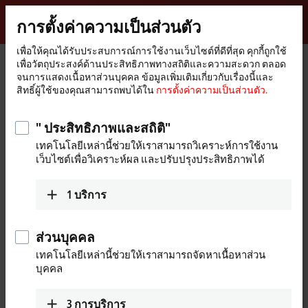
ลงชื่อเข้าใช้
การตั้งค่าความเป็นส่วนตัว
myBeckhoff
Beckhoff
-
เพื่อให้คุณได้รับประสบการณ์การใช้งานเว็บไซต์ที่ดีที่สุด คุกกี้ถูกใช้
เพื่อวัตถุประสงค์ด้านประสิทธิภาพทางสถิติและความสะดวก ตลอด
New
จนการแสดงเนื้อหาส่วนบุคคล ข้อมูลเพิ่มเติมเกี่ยวกับเรื่องนี้และ
Automation
หน้า
บริษัท
บทบาทระดับโลก
Poland
Sales office Katowice
สิทธิ์ผู้ใช้ของคุณสามารถพบได้ใน
การตั้งค่าความเป็นส่วนตัว.
Technology
หลัก
Sales office Katowice, Poland
" ประสิทธิภาพและสถิติ"
เทคโนโลยีเหล่านี้ช่วยให้เราสามารถวิเคราะห์การใช้งาน
เว็บไซต์เพื่อวิเคราะห์ผล และปรับปรุงประสิทธิภาพได้
ที่อยู่ และ การติดต่อ
Sales office Katowice
Łódź, Opole and Silesian
1
บริการ
Beckhoff Automation Sp. z o.o.
Voivodeship
Plac Pod Lipami 5
+48 606 102 090
40-476
Katowice
ส่วนบุคคล
sprzedaz@beckhoff.pl
Poland
เทคโนโลยีเหล่านี้ช่วยให้เราสามารถจัดหาเนื้อหาส่วน
Świętokrzyskie and Lesser
บุคคล
+48 727 722 700
Poland Voivodeship
info@beckhoff.pl
www.beckhoff.com/pl-pl/
+48 605 525 454
3
การบริการ