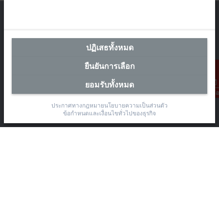
ปฏิเสธทั้งหมด
สำนักงานผู้แทนประเทศไทย
ยืนยันการเลือก
The Pretium Bang Na, Unit 91/8
Moo.15 Bang Na-Trat Frontage Road
ยอมรับทั้งหมด
Bang Kaeo, Bang Phli District, Samut Prakan 10540
การติดต่อ
+66 85 525 1555
ประกาศทางกฎหมาย
นโยบายความเป็นส่วนตัว
ข้อกำหนดและเงื่อนไขทั่วไปของธุรกิจ
sales@beckhoff.co.th
ข้อมูลติดต่อ
www.beckhoff.com/th-th/
จดหมายข่าว
ปริ้นหน้ากระดาษ
บริษัท
อุปกรณ์ และเทคโนโลยี