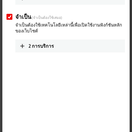
sprzedaz@beckhoff.pl
เส้นทางโดยสังเขป (โดย
แผนที่ Google)
Lublin and Subcarpathian
จำเป็น
(จำเป็นต้องใช้เสมอ)
Voivodeship
จำเป็นต้องใช้เทคโนโลยีเหล่านี้เพื่อเปิดใช้งานฟังก์ชันหลัก
+48 509 171 717
ของเว็บไซต์
sprzedaz@beckhoff.pl
2
การบริการ
Technical Support
+48 727 722 900
support@beckhoff.pl
Service
+48 727 722 900
service@beckhoff.pl
Training
+48 22 750 47 00
szkolenia@beckhoff.pl