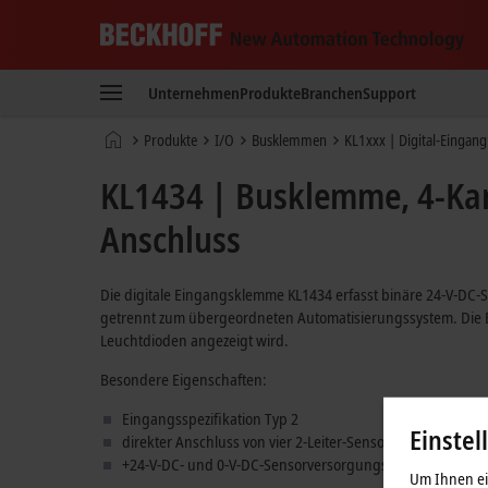
Beckhoff
-
Unternehmen
Produkte
Branchen
Support
New
Automation
Startseite
Produkte
I/O
Busklemmen
KL1xxx | Digital-Eingang
Technology
KL1434 | Busklemme, 4-Kana
Anschluss
Die digitale Eingangsklemme KL1434 erfasst binäre 24-V-DC-S
getrennt zum übergeordneten Automatisierungssystem. Die B
Leuchtdioden angezeigt wird.
Besondere Eigenschaften:
Eingangsspezifikation Typ 2
Einstel
direkter Anschluss von vier 2-Leiter-Sensoren
+24-V-DC- und 0-V-DC-Sensorversorgungsanschlüsse
Um Ihnen ein