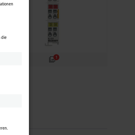
mationen
 die
1
eren.