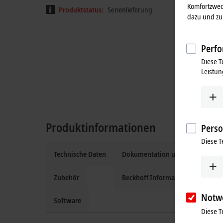
Komfortzwec
Produktstatus:
Serienlieferung
dazu und zu 
Perfo
Diese T
Leistun
Produktinformationen
Perso
Diese T
Technische Daten
Dokumentation und Downloads
Zubehör
Beckhoff Information System
Notw
Software
Diese T