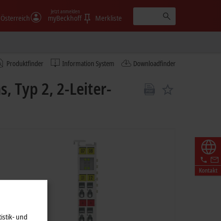
Jetzt anmelden
Österreich
myBeckhoff
Merkliste
Produktfinder
Information System
Downloadfinder
, Typ 2, 2-Leiter-
Kontakt
istik- und