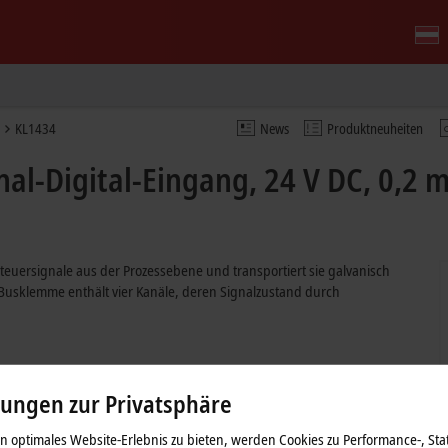
KL1434
News
Produktneuheiten
l-Digital-Eingang, 24 V DC, 0,2 ms
teuersignale aus der Prozessebene und transportiert sie galvanisch
usklemme enthält vier Kanäle, deren Signalzustand durch
lungen zur Privatsphäre
 optimales Website-Erlebnis zu bieten, werden Cookies zu Performance-, Stat