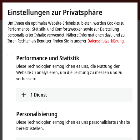
Jetzt anmelden
Einstellungen zur Privatsphäre
myBeckhoff
Beckhoff
-
Um Ihnen ein optimales Website-Erlebnis zu bieten, werden Cookies zu
Performance-, Statistik- und Komfortzwecken sowie zur Darstellung
New
personalisierter Inhalte verwendet. Nähere Informationen dazu und zu
Automation
Startseite
Produkte
I/O
Busklemmen
KL1xxx | Digital-Eingang
Ihren Rechten als Benutzer finden Sie in unserer
Datenschutzerklärung.
Technology
KL1434
Performance und Statistik
KL1434 | Busklemme, 4-Kanal-
Diese Technologien ermöglichen es uns, die Nutzung der
Digital-Eingang, 24 V DC, 0,2 ms,
Website zu analysieren, um die Leistung zu messen und zu
Typ 2, 2-Leiter-Anschluss
verbessern.
1
Dienst
Personalisierung
Diese Technologien ermöglichen es uns personalisierte Inhalte
bereitzustellen.