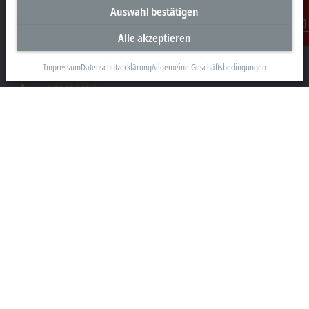
Unternehmenszentrale Deutschland
Auswahl bestätigen
Beckhoff Automation GmbH & Co. KG
Alle akzeptieren
Kontakt
Hülshorstweg 20
33415 Verl
Impressum
Datenschutzerklärung
Allgemeine Geschäftsbedingungen
+49 5246 963-0
info@beckhoff.com
Kontaktinformationen
www.beckhoff.com/de-de/
Newsletter
Seite drucken
Unternehmen
Produkte und Branchen
Support
Soziale Medien