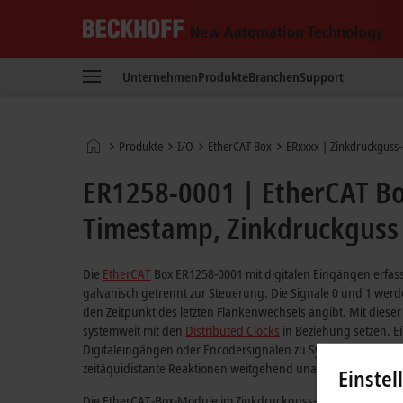
Beckhoff
-
Unternehmen
Produkte
Branchen
Support
New
Automation
Technology
Startseite
Produkte
I/O
EtherCAT Box
ERxxxx | Zinkdruckguss
ER1258-0001 | EtherCAT Box
Timestamp, Zinkdruckguss
Die
EtherCAT
Box ER1258-0001 mit digitalen Eingängen erfass
galvanisch getrennt zur Steuerung. Die Signale 0 und 1 werd
den Zeitpunkt des letzten Flankenwechsels angibt. Mit dieser 
systemweit mit den
Distributed Clocks
in Beziehung setzen. E
Digitaleingängen oder Encodersignalen zu Synchronisationsz
zeitäquidistante Reaktionen weitgehend unabhängig von der 
Einstel
Die EtherCAT-Box-Module im Zinkdruckguss-Gehäuse können 