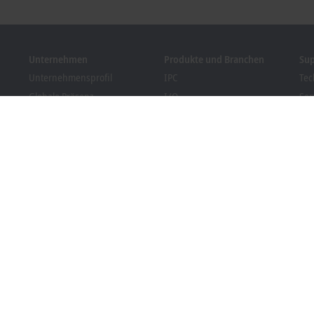
Unternehmen
Produkte und Branchen
Su
Unternehmensprofil
IPC
Tec
Globale Präsenz
I/O
Ser
Stellenangebote
Motion
Tra
News
Automation
We
Kundenmagazin PC Control
MX-System
Sol
Veranstaltungen und
Vision
Bec
Termine
Branchen
Dow
Hinweisgebersystem
Packaging Compliance