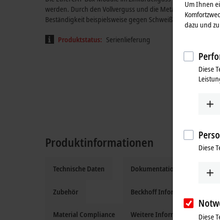
Um Ihnen ein
werden. Durch den Vollverguss und die Metalloberfläche ist d
Komfortzwec
Beständigkeit beispielsweise gegen Schweißspritzer.
dazu und zu 
Produktstatus:
Serienlieferung
Perfo
Diese T
Leistun
Perso
Produktinformationen
Diese T
Technische Daten
Dokumentation und Downloa
Zubehör
Beckhoff Information System
Notw
Material Compliance
Weitere Informationen
Diese T