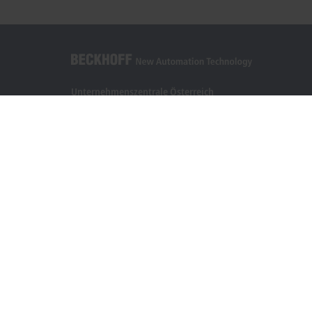
Unternehmenszentrale Österreich
Beckhoff Automation GmbH
Hauptstraße 11
6706 Bürs
+43 5552 68813-0
info@beckhoff.at
Kontaktinformationen
www.beckhoff.com/de-at/
Newsletter
Seite drucken