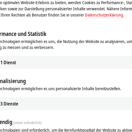
 optimales Website-Erlebnis zu bieten, werden Cookies zu Performance-, Stat
ie ER-Serie ideal bei erhöhten Erfordernissen an Belastbarkeit und
ken sowie zur Darstellung personalisierter Inhalte verwendet. Nähere Infor
Ihren Rechten als Benutzer finden Sie in unserer
Datenschutzerklärung.
rmance und Statistik
echnologien ermöglichen es uns, die Nutzung der Website zu analysieren, um
g zu messen und zu verbessern.
1
Dienst
nalisierung
echnologien ermöglichen es uns personalisierte Inhalte bereitzustellen.
ds
Ergänzende Produkte
3
Dienste
Ähnliche Produkte
endig
(immer erforderlich)
echnologien sind erforderlich, um die Kernfunktionalität der Website zu aktivi