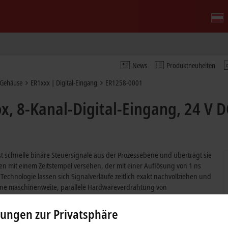
News
Produktneuheiten
-Gehäuse
ER1xxx | Digital-Eingang
ER1258-0001
, 8-Kanal-Digital-Eingang, 24 V D
t schnelle binäre Steuersignale aus der Prozessebene und überträgt sie
en mit einem Zeitstempel versehen, der mit einer Auflösung von 1 ns
Technologie lassen sich Signalverläufe zeitlich exakt nachvollziehen und
ine maschinenweite, parallele Hardwareverdrahtung von
wecken kann mit dieser Technik oft entfallen. Somit werden
Buszykluszeit möglich.
lungen zur Privatsphäre
in extrem schwieriger Industrie- und Prozessumgebung eingesetzt