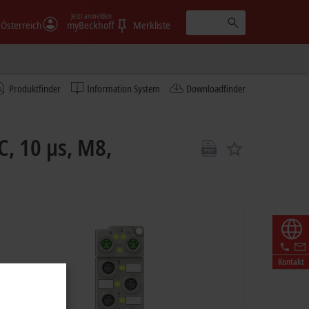
Jetzt anmelden
Österreich
myBeckhoff
Merkliste
Produktfinder
Information System
Downloadfinder
C, 10 µs, M8,
Kontakt