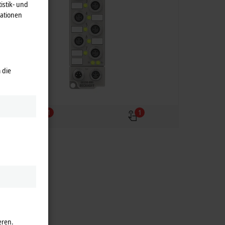
istik- und
mationen
 die
1
1
eren.