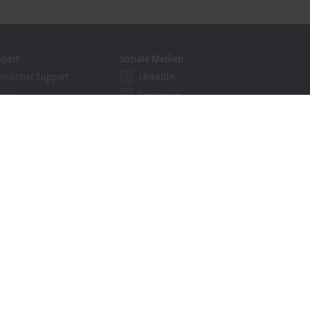
pport
Soziale Medien
hnischer Support
LinkedIn
vice
Instagram
ining
Facebook
binare
YouTube
ution Provider Programm
khoff Information System
nloadfinder