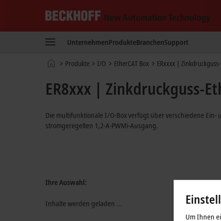
Beckhoff
-
Unternehmen
Produkte
Branchen
Support
New
Automation
Startseite
Produkte
I/O
EtherCAT Box
ERxxxx | Zinkdruckguss
Technology
ER8xxx | Zinkdruckguss-Et
Die multifunktionale I/O-Box verfügt über verschiedene Ein
stromgeregelten 1,2-A-PWMi-Ausgang.
Ihre Auswahl:
Einstel
Inhalte werden geladen ...
Um Ihnen ein