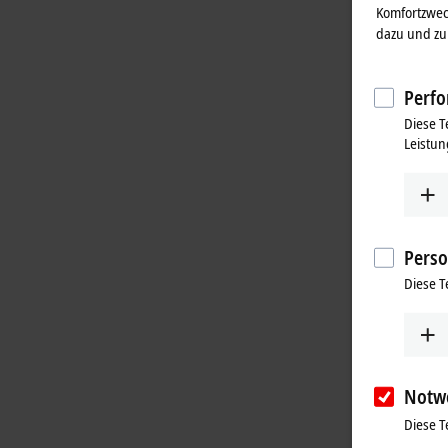
Komfortzwec
dazu und zu 
Perfo
Diese T
Leistun
Perso
Diese T
Notw
Diese T