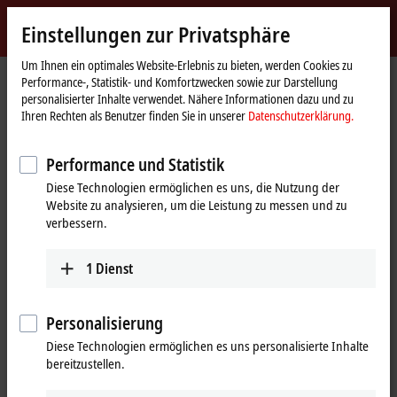
Jetzt anmelden
Einstellungen zur Privatsphäre
myBeckhoff
Beckhoff
-
Um Ihnen ein optimales Website-Erlebnis zu bieten, werden Cookies zu
Performance-, Statistik- und Komfortzwecken sowie zur Darstellung
New
personalisierter Inhalte verwendet. Nähere Informationen dazu und zu
Automation
Startseite
Produkte
IPC
Kundenspezifische Lösungen
Ihren Rechten als Benutzer finden Sie in unserer
Datenschutzerklärung.
Technology
Kundenspezifische Lösungen für
Performance und Statistik
Industrie-PCs
Diese Technologien ermöglichen es uns, die Nutzung der
Website zu analysieren, um die Leistung zu messen und zu
Multitouch-Panels
verbessern.
Kundenspezifische Anpassung vom
Gehäusedesign bis zur individuellen Ausstattung
1
Dienst
Mehr erfahren
Personalisierung
Singletouch-Panels
Diese Technologien ermöglichen es uns personalisierte Inhalte
Kundenspezifischen Lösungen vereinen
bereitzustellen.
Funktionalität und Design für die perfekte
Bedienung der Maschine oder Anlage.