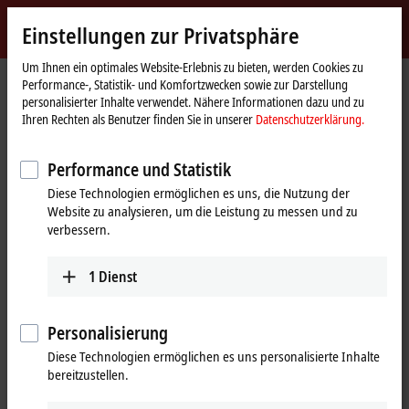
Jetzt anmelden
Einstellungen zur Privatsphäre
myBeckhoff
Beckhoff
-
Um Ihnen ein optimales Website-Erlebnis zu bieten, werden Cookies zu
Performance-, Statistik- und Komfortzwecken sowie zur Darstellung
New
personalisierter Inhalte verwendet. Nähere Informationen dazu und zu
Automation
Startseite
Produkte
I/O
Busklemmen
KL5xxx | Winkel-/Wegmessung
Ihren Rechten als Benutzer finden Sie in unserer
Datenschutzerklärung.
Technology
KL5xxx | Busklemmen,
Performance und Statistik
Winkel-/Wegmessung
Diese Technologien ermöglichen es uns, die Nutzung der
Website zu analysieren, um die Leistung zu messen und zu
verbessern.
Tabellarische Produktübersicht
Produktfinder
1
Dienst
Schnelles Zählen sowie die Positionserfassung mittels Absolut- oder
Inkrementalwegsystemen ist aus vielen
Automatisierungsanwendungen nicht mehr wegzudenken. Beckhoff
Personalisierung
bietet mit den Busklemmen der Serie KL5xxx die richtige Lösung für
präzise Messaufgaben im Bereich der Positions- und
Diese Technologien ermöglichen es uns personalisierte Inhalte
Weg-/Winkelmessung. Die KL5xxx ermöglicht die Auswertung
bereitzustellen.
unterschiedlicher Signale von linearen und rotativen Encodern und