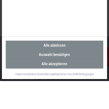
Alle ablehnen
Auswahl bestätigen
Unternehmenszentrale Schweiz
Alle akzeptieren
Kontakt
Beckhoff Automation AG
Rheinweg 7
Impressum
Datenschutzerklärung
Allgemeine Geschäftsbedingungen
8200 Schaffhausen
+41 52 633 40 40
info@beckhoff.ch
Kontaktinformationen
www.beckhoff.com/de-ch/