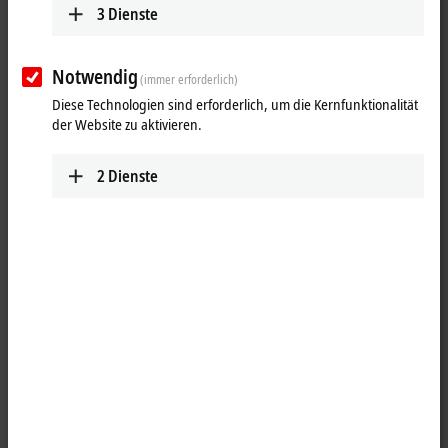
3
Dienste
Notwendig
(immer erforderlich)
Diese Technologien sind erforderlich, um die Kernfunktionalität
der Website zu aktivieren.
2
Dienste
1
1
Der LTE-USB-Stick mit einem GSM/UMTS/LTE-Modem kann sich über
eine normale SIM-Karte in ein Mobilfunknetz einwählen. Industrie-
PCs, die eine Funkverbindung in Mobilfunknetze benötigen, können
dadurch bedarfsgerecht nachgerüstet werden. So sind der
Konnektivität an Datenbanken und Cloud-Systeme kaum noch
Grenzen gesetzt. Ebenso kann auch an weniger dicht besiedelten