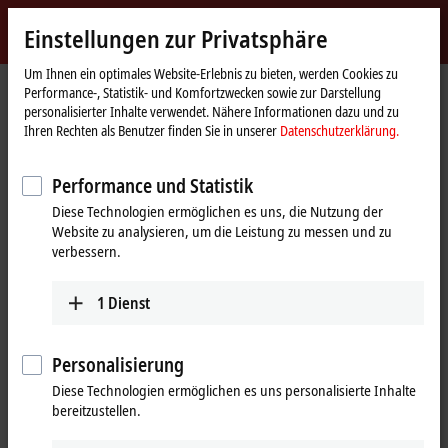
Jetzt anmelden
Einstellungen zur Privatsphäre
myBeckhoff
Beckhoff
-
Um Ihnen ein optimales Website-Erlebnis zu bieten, werden Cookies zu
Performance-, Statistik- und Komfortzwecken sowie zur Darstellung
New
personalisierter Inhalte verwendet. Nähere Informationen dazu und zu
Automation
Startseite
Produkte
IPC
Embedded-PCs
Zubehör
Ihren Rechten als Benutzer finden Sie in unserer
Datenschutzerklärung.
Technology
CU8210-D004-0200
Performance und Statistik
CU8210-D004-0200 | LTE-USB-
Diese Technologien ermöglichen es uns, die Nutzung der
Stick für USA, Kanada, Europa,
Website zu analysieren, um die Leistung zu messen und zu
Taiwan, Australien, Neuseeland
verbessern.
1
Dienst
Personalisierung
Diese Technologien ermöglichen es uns personalisierte Inhalte
bereitzustellen.