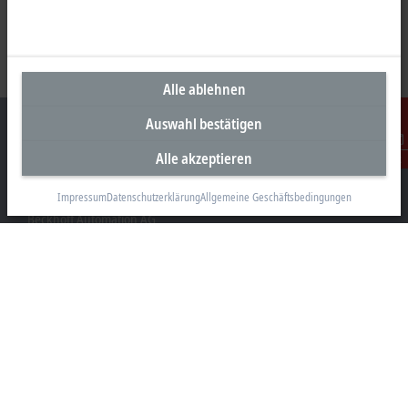
Alle ablehnen
Auswahl bestätigen
Alle akzeptieren
Kontakt
Unternehmenszentrale Schweiz
Impressum
Datenschutzerklärung
Allgemeine Geschäftsbedingungen
Beckhoff Automation AG
Rheinweg 7
8200 Schaffhausen
+41 52 633 40 40
info@beckhoff.ch
Kontaktinformationen
www.beckhoff.com/de-ch/
Newsletter