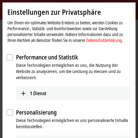
Jetzt anmelden
Einstellungen zur Privatsphäre
myBeckhoff
Beckhoff
-
Um Ihnen ein optimales Website-Erlebnis zu bieten, werden Cookies zu
Performance-, Statistik- und Komfortzwecken sowie zur Darstellung
New
personalisierter Inhalte verwendet. Nähere Informationen dazu und zu
Automation
Startseite
Unternehmen
News
Ihren Rechten als Benutzer finden Sie in unserer
Datenschutzerklärung.
Technology
Der Servomotor AM8000 integriert das Feedbacksystem in das Standard-
Motorkabel
Performance und Statistik
Diese Technologien ermöglichen es uns, die Nutzung der
Website zu analysieren, um die Leistung zu messen und zu
Mit Klick auf "Akzeptieren" zeigen wir das Video und passen die
verbessern.
Einstellung zur Privatsphäre an, dabei wird externer Inhalt von
Vimeo geladen. Beachten Sie dazu bitte unsere
Datenschutzerklärung.
1
Dienst
Akzeptieren
Personalisierung
Diese Technologien ermöglichen es uns personalisierte Inhalte
bereitzustellen.
11.01.2013