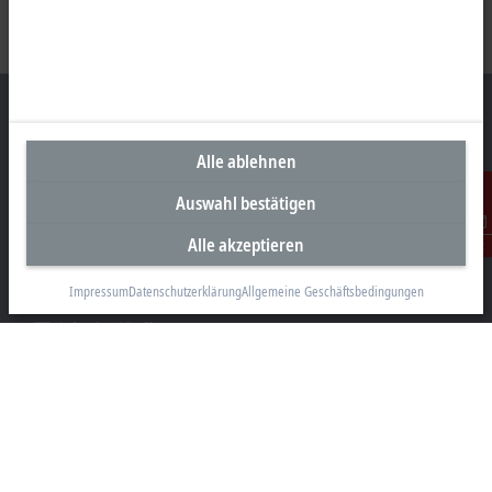
Alle ablehnen
Unternehmenszentrale Deutschland
Auswahl bestätigen
Beckhoff Automation GmbH & Co. KG
Hülshorstweg 20
Alle akzeptieren
Kontakt
33415 Verl
Impressum
Datenschutzerklärung
Allgemeine Geschäftsbedingungen
+49 5246 963-0
info@beckhoff.com
Kontaktinformationen
www.beckhoff.com/de-de/
Newsletter
Seite drucken