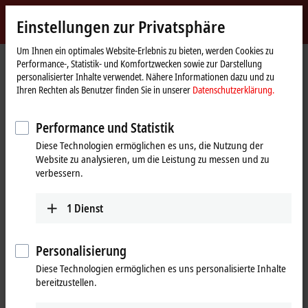
Jetzt anmelden
Einstellungen zur Privatsphäre
myBeckhoff
Beckhoff
-
Um Ihnen ein optimales Website-Erlebnis zu bieten, werden Cookies zu
Performance-, Statistik- und Komfortzwecken sowie zur Darstellung
New
personalisierter Inhalte verwendet. Nähere Informationen dazu und zu
Automation
Startseite
Unternehmen
Presse
Ihren Rechten als Benutzer finden Sie in unserer
Datenschutzerklärung.
Technology
Engineering und Runtime der Steuerung mit deutlichem
Performancesprung
Performance und Statistik
TwinCAT PLC++: neue Generation SPS-Technologie
Diese Technologien ermöglichen es uns, die Nutzung der
Website zu analysieren, um die Leistung zu messen und zu
Engineering und Runtime der
verbessern.
Steuerung mit deutlichem
Performancesprung
1
Dienst
Mit TwinCAT PLC++ ermöglicht Beckhoff einen echten
Personalisierung
Leistungssprung in der Automatisierungstechnik. Beschleunigen
Diese Technologien ermöglichen es uns personalisierte Inhalte
lassen sich sowohl Engineering als auch Runtime, und zwar
bereitzustellen.
zusammen mit den bekannten TwinCAT-Vorteilen der
durchgängigen Integration, Kompatibilität und Offenheit. In