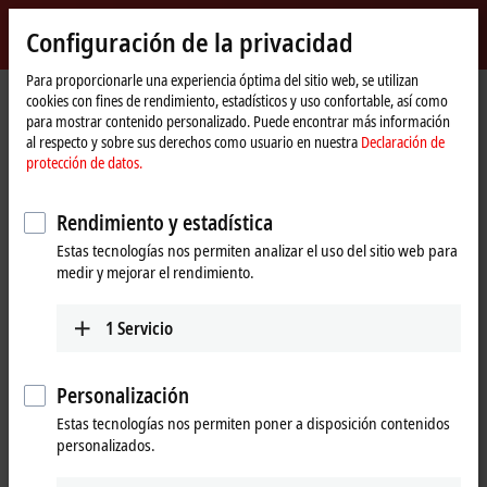
Inicio de sesión
Configuración de la privacidad
myBeckhoff
Beckhoff
-
Para proporcionarle una experiencia óptima del sitio web, se utilizan
cookies con fines de rendimiento, estadísticos y uso confortable, así como
New
para mostrar contenido personalizado. Puede encontrar más información
Automation
Página
Empresa
Novedades
al respecto y sobre sus derechos como usuario en nuestra
Declaración de
Technology
de
Technology studies on new communication topologies
protección de datos.
inicio
Rendimiento y estadística
Al hacer clic en «Aceptar», mostramos el vídeo y ajustamos la
Estas tecnologías nos permiten analizar el uso del sitio web para
configuración de privacidad, cargando el contenido externo de
medir y mejorar el rendimiento.
Vimeo. Por favor, tenga en cuenta nuestra
Declaración de
protección de datos.
1
Servicio
Aceptar
Personalización
Estas tecnologías nos permiten poner a disposición contenidos
personalizados.
Apr 27, 2018