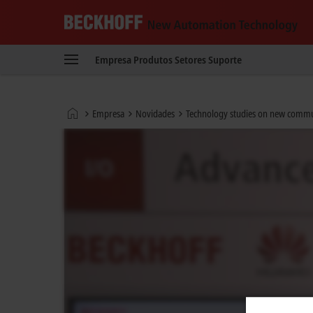
Beckhoff
-
Empresa
Produtos
Setores
Suporte
New
Automation
Technology
Página
Empresa
Novidades
Technology studies on new commu
Inicial