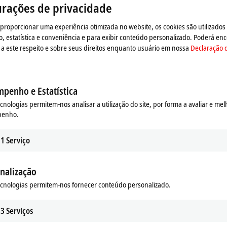
urações de privacidade
o e adaptamos a configuração de privacidade, carregando 
observe nossa
Declaração de proteção de dados.
 proporcionar uma experiência otimizada no website, os cookies são utilizados
estatística e conveniência e para exibir conteúdo personalizado. Poderá enc
a este respeito e sobre seus direitos enquanto usuário em nossa
Declaração 
Aceitar
penho e Estatística
ecnologias permitem-nos analisar a utilização do site, por forma a avaliar e mel
penho.
1
Serviço
nalização
ecnologias permitem-nos fornecer conteúdo personalizado.
3
Serviços