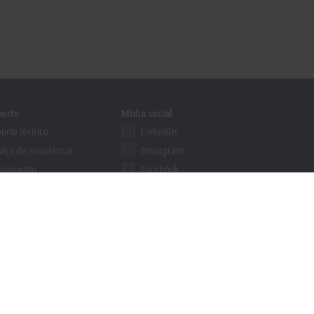
orte
Mídia social
orte técnico
LinkedIn
viço de assistência
Instagram
inamento
Facebook
inários online
YouTube
grama Certified Developer
khoff Information System
alizador de downloads