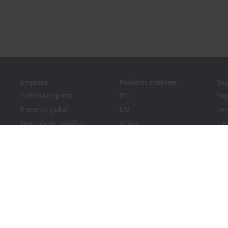
Empresa
Produtos e setores
Sup
Perfil da empresa
IPC
Sup
Presença global
I/O
Ser
Mercado de trabalho
Motion
Tre
Novidades
Automation
Sem
Revista PC Control
MX-System
Pro
Eventos e datas
Vision
Bec
Sistema de denúncia de
Setores
Loc
irregularidades
Regulamentação de
embalagem