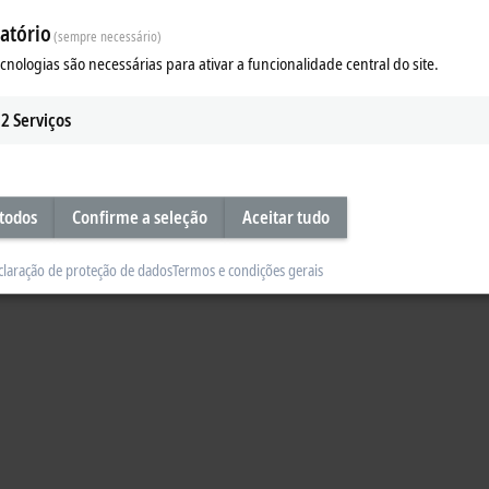
 communication topologies
atório
(sempre necessário)
h new network concepts.
ecnologias são necessárias para ativar a funcionalidade central do site.
2
Serviços
 todos
Confirme a seleção
Aceitar tudo
claração de proteção de dados
Termos e condições gerais