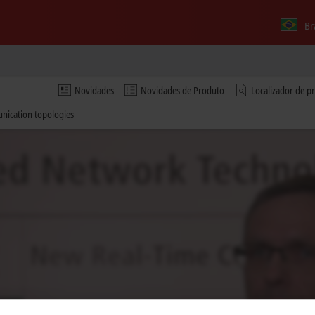
Br
Novidades
Novidades de Produto
Localizador de p
nication topologies