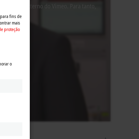
o conteúdo externo do Vimeo. Para tanto,
 para fins de
ontrar mais
de proteção
horar o