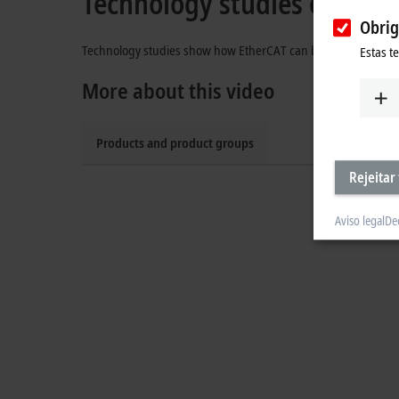
Technology studies on new
Obrig
Technology studies show how EtherCAT can be combined wit
Estas t
More about this video
Products and product groups
Rejeitar
Aviso legal
De