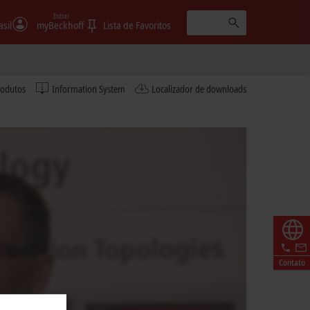
Entrar
asil
myBeckhoff
Lista de Favoritos
rodutos
Information System
Localizador de downloads
Contato