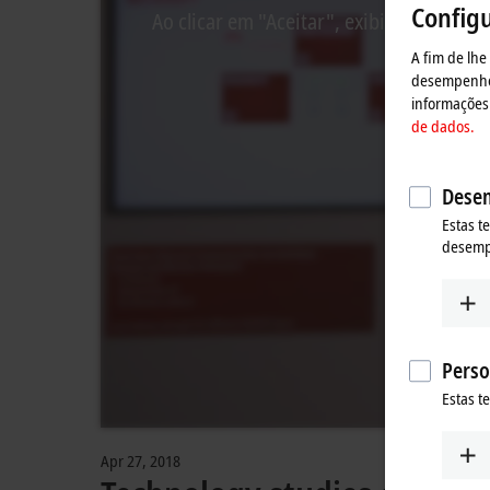
Config
Ao clicar em "Aceitar", exibimos o víde
A fim de lhe
desempenho, 
informações 
de dados.
Desem
Estas t
desem
Perso
Estas t
Apr 27, 2018