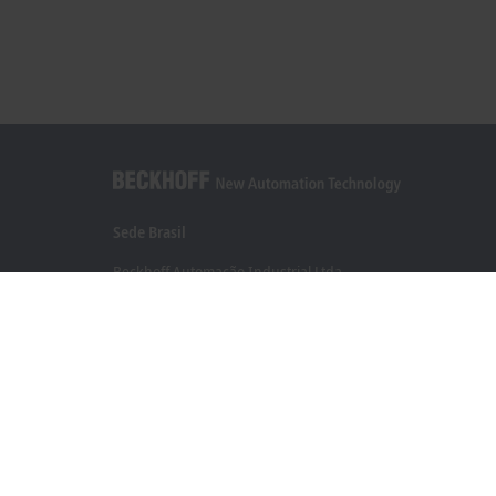
Sede Brasil
Beckhoff Automação Industrial Ltda.
Rua Caminho do Pilar, 1362
Vila Gilda, Santo André 09190-000 - SP
+55 11 4126-3232
info@beckhoff.com.br
Contato
www.beckhoff.com/pt-br/
Newsletter