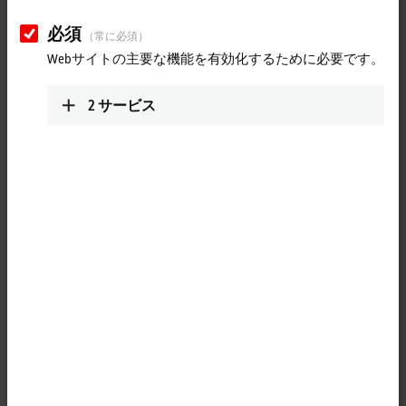
Technology studies on new
communication topologies
必須
（常に必須）
Webサイトの主要な機能を有効化するために必要です。
Technology studies show how EtherCAT can be combined with new
network concepts.
2
サービス
More about this video
Loading...