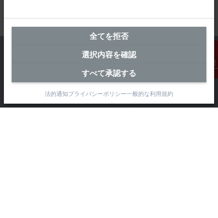
全てを拒否
選択内容を確認
すべて承認する
連絡先
横浜オフィス（本社）
法的通知
プライバシーポリシー
一般的な利用規約
ベッコフオートメーション株式会社
〒231-0062
神奈川県横浜市 中区桜木町1-1-8
日石横浜ビル18階
+81 50 1790 1111
info@beckhoff.co.jp
お問い合わせ先
www.beckhoff.com/ja-jp/
ニュースレター
ページを印刷