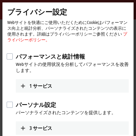
サインイン
プライバシー設定
myBeckhoff
Beckhoff
-
Webサイトを快適にご使用いただくためにCookieはパフォーマン
ス向上と統計分析、パーソナライズされたコンテンツの表示に
New
使用されます。詳細はプライバシーポリシーご参照ください
プ
Automation
ホ
会社概要
ニュース
ライバシーポリシー。
Technology
ー
Technology studies on new communication topologies
ム
ペ
パフォーマンスと統計情報
ー
[同意する]をクリックすると、ビデオが表示され、プライ
Webサイトの使用状況を分析してパフォーマンスを改善
ジ
バシー設定を調整します。 このプロセス中に、Vimeoの外
します。
部コンテンツが読み込まれます。このプロセス中にロー
ドされます。 詳しくはこちらをご参照ください：
プライ
1
サービス
バシーポリシー。
パーソナル設定
同意する
パーソナライズされたコンテンツを提供します。
3
サービス
Apr 27, 2018