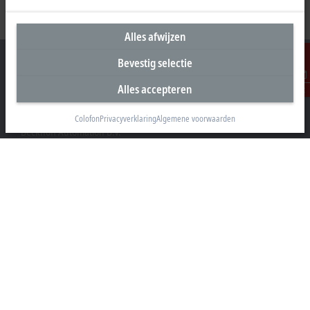
Alles afwijzen
Bevestig selectie
Alles accepteren
Contact
Hoofdkantoor Nederland
Colofon
Privacyverklaring
Algemene voorwaarden
Beckhoff Automation B.V.
Oerkapkade 1C
2031 EN Haarlem
+31 23 51851-40
sales@beckhoff.nl
Contact informatie
www.beckhoff.com/nl-nl/
Nieuwsbrief
Pagina afdrukken