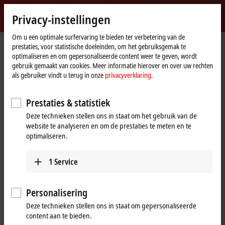
Login
Privacy-instellingen
myBeckhoff
Beckhoff
-
Om u een optimale surfervaring te bieden ter verbetering van de
prestaties, voor statistische doeleinden, om het gebruiksgemak te
New
optimaliseren en om gepersonaliseerde content weer te geven, wordt
Automation
Home
Bedrijf
Nieuws
gebruik gemaakt van cookies. Meer informatie hierover en over uw rechten
Technology
page
Technology studies on new communication topologies
als gebruiker vindt u terug in onze
privacyverklaring.
Prestaties & statistiek
Deze technieken stellen ons in staat om het gebruik van de
Wanneer u op 'Acceptere' klikt, tonen wij de video en passen we
website te analyseren en om de prestaties te meten en te
de privacy-instellingen aan, hierbij wordt externe inhoud van
optimaliseren.
Vimeo geladen. Raadpleeg hier onze
privacyverklaring.
1
Service
Aanvaarden
Personalisering
Deze technieken stellen ons in staat om gepersonaliseerde
Apr 27, 2018
content aan te bieden.