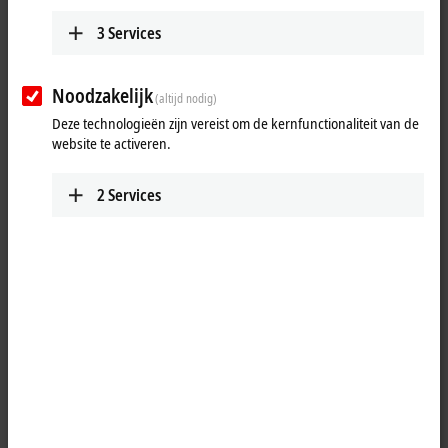
Technology studies on new
communication topologies
3
Services
Technology studies show how EtherCAT can be combined with new
Noodzakelijk
(altijd nodig)
network concepts.
Deze technologieën zijn vereist om de kernfunctionaliteit van de
More about this video
website te activeren.
2
Services
oading...