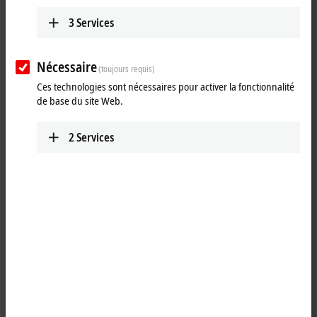
Technology studies on new
communication topologies
3
Services
Technology studies show how EtherCAT can be combined with new
Nécessaire
(toujours requis)
network concepts.
Ces technologies sont nécessaires pour activer la fonctionnalité
de base du site Web.
More about this video
oading...
2
Services