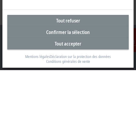
Tout refuser
Confirmer la sélection
Tout accepter
Contact
Siège social Belgique
Mentions légales
Déclaration sur la protection des données
Conditions générales de vente
Beckhoff Automation BV
Klaverbladstraat 11.2/2
3560 Lummen
+32 13 2522-00
info@beckhoff.be
Coordonnées détaillées
www.beckhoff.com/fr-be/
Newsletter
Imprimer la page