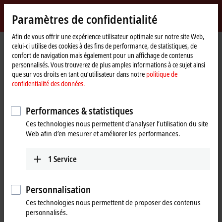
Identifiez-vous
Paramètres de confidentialité
myBeckhoff
Beckhoff
-
Afin de vous offrir une expérience utilisateur optimale sur notre site Web,
celui-ci utilise des cookies à des fins de performance, de statistiques, de
New
confort de navigation mais également pour un affichage de contenus
Automation
Page
Entreprise
Nouveautés
personnalisés. Vous trouverez de plus amples informations à ce sujet ainsi
Technology
d'accueil
Technology studies on new communication topologies
que sur vos droits en tant qu’utilisateur dans notre
politique de
confidentialité des données.
Si vous cliquez sur « Accepter », nous affichons la vidéo et
Performances & statistiques
adaptons les paramètres de confidentialité tout en chargeant des
Ces technologies nous permettent d’analyser l’utilisation du site
contenus tiers à partir de Vimeo. Veuillez vous référer ici à notre
Web afin d’en mesurer et améliorer les performances.
politique de confidentialité des données.
1
Service
Accepter
Personnalisation
Ces technologies nous permettent de proposer des contenus
Apr 27, 2018
personnalisés.