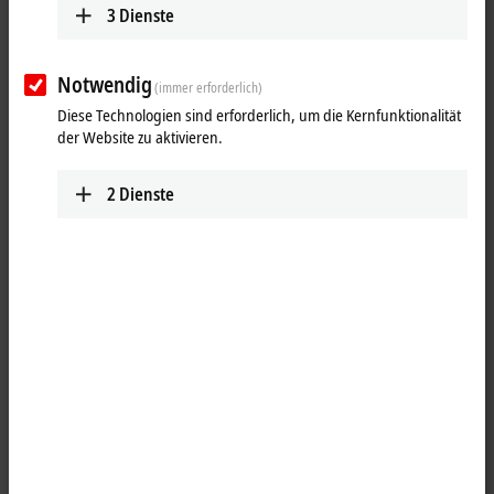
Technologiestudien zu neuen
3
Dienste
Kommunikationstopologien
Notwendig
(immer erforderlich)
Technologiestudien zeigen, wie sich EtherCAT mit neuen
Netzwerkkonzepten kombinieren lässt.
Diese Technologien sind erforderlich, um die Kernfunktionalität
der Website zu aktivieren.
Weitere Informationen zu diesem Video
oading...
2
Dienste