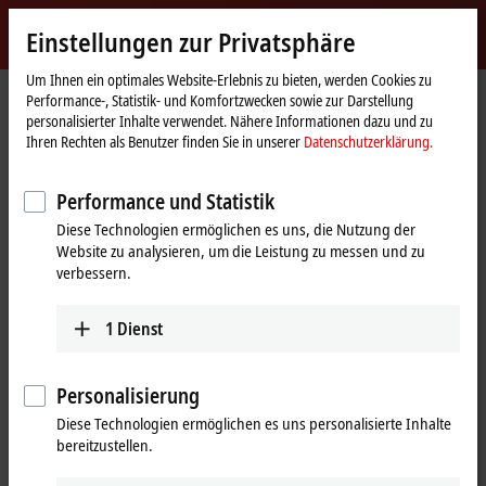
Jetzt anmelden
Einstellungen zur Privatsphäre
myBeckhoff
Beckhoff
-
Um Ihnen ein optimales Website-Erlebnis zu bieten, werden Cookies zu
Performance-, Statistik- und Komfortzwecken sowie zur Darstellung
New
personalisierter Inhalte verwendet. Nähere Informationen dazu und zu
Automation
Startseite
Unternehmen
News
Ihren Rechten als Benutzer finden Sie in unserer
Datenschutzerklärung.
Technology
Technologiestudien zu neuen Kommunikationstopologien
Performance und Statistik
Diese Technologien ermöglichen es uns, die Nutzung der
Mit Klick auf "Akzeptieren" zeigen wir das Video und passen die
Website zu analysieren, um die Leistung zu messen und zu
Einstellung zur Privatsphäre an, dabei wird externer Inhalt von
verbessern.
Vimeo geladen. Beachten Sie dazu bitte unsere
Datenschutzerklärung.
1
Dienst
Akzeptieren
Personalisierung
Diese Technologien ermöglichen es uns personalisierte Inhalte
bereitzustellen.
27.04.2018