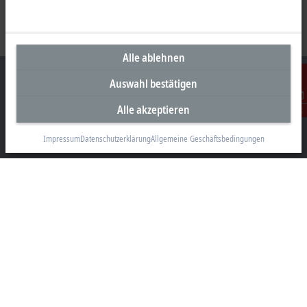
Alle ablehnen
Auswahl bestätigen
Alle akzeptieren
Kontakt
Unternehmenszentrale Österreich
Impressum
Datenschutzerklärung
Allgemeine Geschäftsbedingungen
Beckhoff Automation GmbH
Hauptstraße 11
6706 Bürs
+43 5552 68813-0
info@beckhoff.at
Kontaktinformationen
www.beckhoff.com/de-at/
Newsletter
Seite drucken