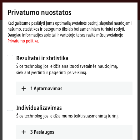
Prisijungti
Privatumo nuostatos
myBeckhoff
Beckhoff
-
Kad galėtume pasiūlyti jums optimalią svetainės patirtį, slapukai naudojami
našumo, statistikos ir patogumo tikslais bei asmeniniam turiniui rodyti.
New
Daugiau informacijos apie tai ir vartotojo teises rasite mūsų svetainėje
Automation
Pradinis
Įmonė
Naujienos
Privatumo politika.
Technology
puslapis
Technology studies on new communication topologies
Rezultatai ir statistika
Šios technologijos leidžia analizuoti svetainės naudojimą,
Paspaudus Sutinku, rodome vaizdo įrašą ir koreguojame privatumo
siekiant įvertinti ir pagerinti jos veikimą.
nuostatas; šio proceso metu įkeliamas išorinis vaizdo įrašo turinys.
Peržiūrėkite čia mūsų
Privatumo politika.
1
Aptarnavimas
Sutikti
Individualizavimas
Šios technologijos leidžia mums teikti suasmenintą turinį.
3
Paslaugos
Apr 27, 2018