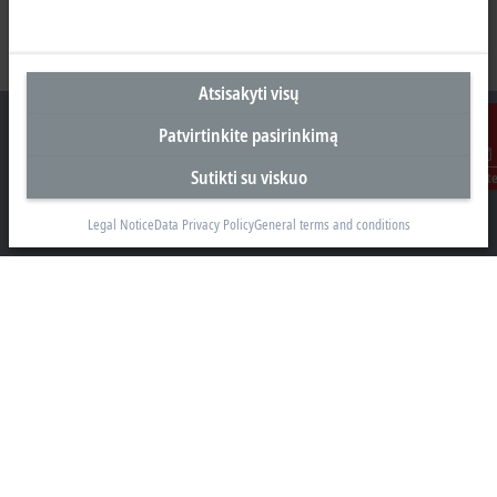
Atsisakyti visų
Patvirtinkite pasirinkimą
Sutikti su viskuo
Susisiekit
Biuras Kaune
Legal Notice
Data Privacy Policy
General terms and conditions
Beckhoff Automation OÜ
Karaliaus Mindaugo ave. 38
44307 Kaune
+370 605 42400
info@beckhoff.lt
Kontaktinė informacija
www.beckhoff.com/lt-lt/
Naujienlaiškis
Spausdinti puslapį