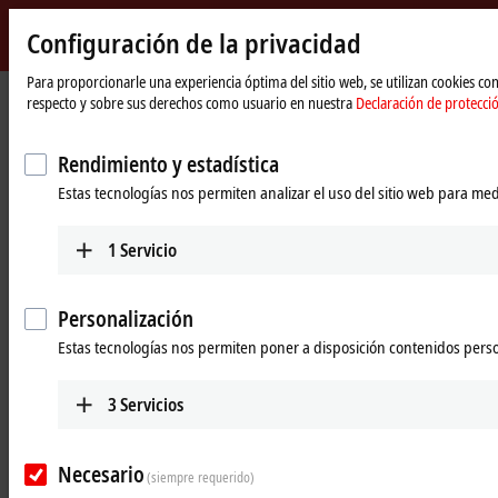
Configuración de la privacidad
Beckhoff
-
Para proporcionarle una experiencia óptima del sitio web, se utilizan cookies c
respecto y sobre sus derechos como usuario en nuestra
Declaración de protecci
New
Automation
Página
Products
Motion
ATRO | Automation Technology for Robotics
Technology
de
Rendimiento y estadística
inicio
ATRO: Automation Technology for
Estas tecnologías nos permiten analizar el uso del sitio web para med
Robotics
1
Servicio
Tabular product overview
Personalización
Beckhoff Live + Interactive
Estas tecnologías nos permiten poner a disposición contenidos pers
Products
3
Servicios
RMxxxx | ATRO motor modules
Active motor modules for designing single axes to
Necesario
(siempre requerido)
multi-joint kinematics