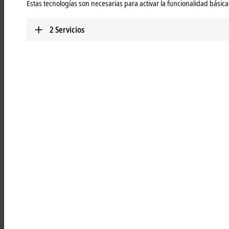
Estas tecnologías son necesarias para activar la funcionalidad básica 
Learn more
2
Servicios
RLxxxx | ATRO link modules
Passive link modules for forming the kinematics
for maximum flexibility
Learn more
RBxxxx | ATRO base modules
For mounting on the machine bed and for
feeding in power, data, and fluids for the
innovative integrated media feed
Learn more
RSxxxx | ATRO system modules
For the transition from ATRO interface to ISO
standard flange for a wide range of tools at the
Tool Center Point
Learn more