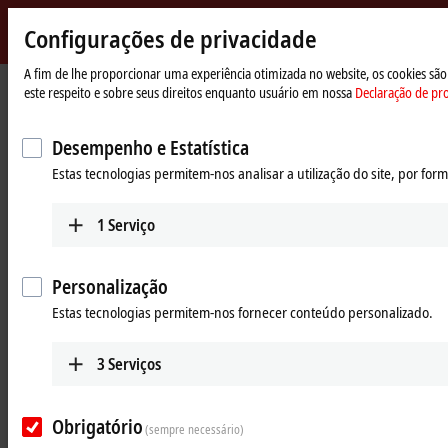
Configurações de privacidade
Beckhoff
-
A fim de lhe proporcionar uma experiência otimizada no website, os cookies são
este respeito e sobre seus direitos enquanto usuário em nossa
Declaração de pr
New
Automation
Página
Products
Motion
ATRO | Automation Technology for Robotics
Technology
Inicial
Desempenho e Estatística
ATRO: Automation Technology for
Estas tecnologias permitem-nos analisar a utilização do site, por fo
Robotics
1
Serviço
Tabular product overview
Personalização
Beckhoff Live + Interactive
Estas tecnologias permitem-nos fornecer conteúdo personalizado.
Products
3
Serviços
RMxxxx | ATRO motor modules
Active motor modules for designing single axes to
Obrigatório
(sempre necessário)
multi-joint kinematics