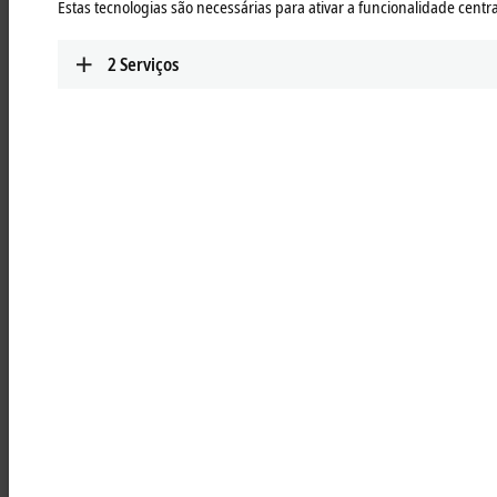
Estas tecnologias são necessárias para ativar a funcionalidade central
Learn more
2
Serviços
RLxxxx | ATRO link modules
Passive link modules for forming the kinematics
for maximum flexibility
Learn more
RBxxxx | ATRO base modules
For mounting on the machine bed and for
feeding in power, data, and fluids for the
innovative integrated media feed
Learn more
RSxxxx | ATRO system modules
For the transition from ATRO interface to ISO
standard flange for a wide range of tools at the
Tool Center Point
Learn more