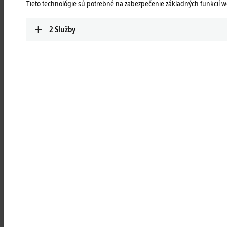
Tieto technológie sú potrebné na zabezpečenie základných funkcií w
Learn more
2
Služby
RLxxxx | ATRO link modules
Passive link modules for forming the kinematics
for maximum flexibility
Learn more
RBxxxx | ATRO base modules
For mounting on the machine bed and for
feeding in power, data, and fluids for the
innovative integrated media feed
Learn more
RSxxxx | ATRO system modules
For the transition from ATRO interface to ISO
standard flange for a wide range of tools at the
Tool Center Point
Learn more