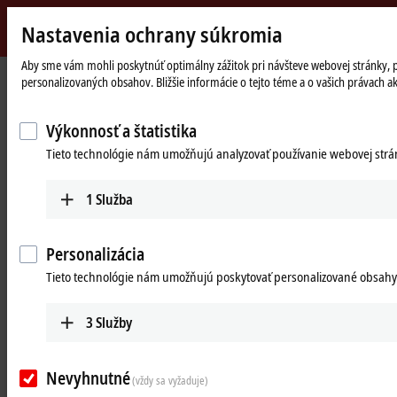
Nastavenia ochrany súkromia
Beckhoff
-
Aby sme vám mohli poskytnúť optimálny zážitok pri návšteve webovej stránky, pou
personalizovaných obsahov. Bližšie informácie o tejto téme a o vašich právach a
New
Automation
Domovská
Products
Motion
ATRO | Automation Technology for Robotics
Technology
stránka
Výkonnosť a štatistika
ATRO: Automation Technology for
Tieto technológie nám umožňujú analyzovať používanie webovej stránk
Robotics
1
Služba
Tabular product overview
Personalizácia
Beckhoff Live + Interactive
Tieto technológie nám umožňujú poskytovať personalizované obsahy
Products
3
Služby
RMxxxx | ATRO motor modules
Active motor modules for designing single axes to
Nevyhnutné
(vždy sa vyžaduje)
multi-joint kinematics