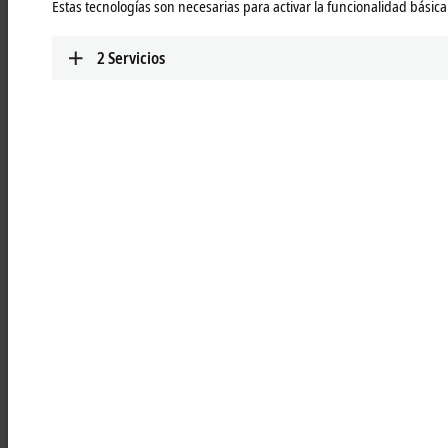
Estas tecnologías son necesarias para activar la funcionalidad básica 
robust, chrome-plated, and varnished metal housing
resistant to oil and cleaning agents
2
Servicios
IP67 protection thanks to the double sealing principle
EMC interference immunity due to metal housing
temperature-resistant between 0...50 °C