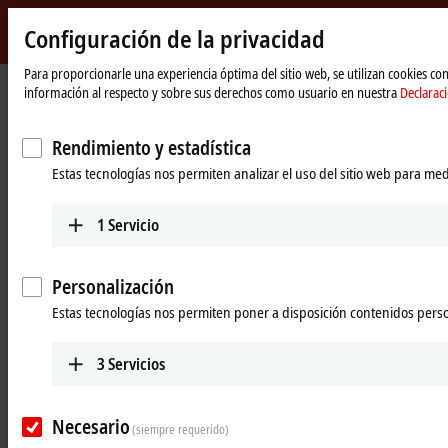
Configuración de la privacidad
Beckhoff
-
Para proporcionarle una experiencia óptima del sitio web, se utilizan cookies c
información al respecto y sobre sus derechos como usuario en nuestra
Declarac
New
Automation
Página
Products
MX-System
Technology
de
A close look on the benefits of the MX-System
Rendimiento y estadística
inicio
Estas tecnologías nos permiten analizar el uso del sitio web para med
The advantages of the MX-System in
detail
1
Servicio
Robust and compact
Personalización
Estas tecnologías nos permiten poner a disposición contenidos pers
A system that withstands any environment
The MX-System offers a tailor-made solution for every application. The
3
Servicios
materials and workmanship of all components are designed for
maximum durability. This allows the MX-System to be used directly on
Necesario
the machine or system, even in demanding environments. The MX-
(siempre requerido)
System is characterized by the following properties: