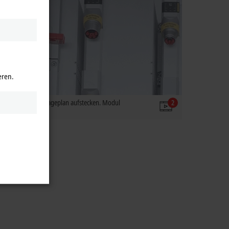
eren.
 Modul gemäß Montageplan aufstecken. Modul
2