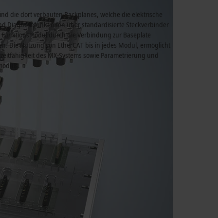
ind die dort verbauten Backplanes, welche die elektrische
d Diagnosefunktionen über standardisierte Steckverbinder
des Funktionsmodul durch die Verbindung zur Baseplate
. Die Nutzung von EtherCAT bis in jedes Modul, ermöglicht
tzeitfähigkeit des MX-Systems sowie Parametrierung und
moduls.