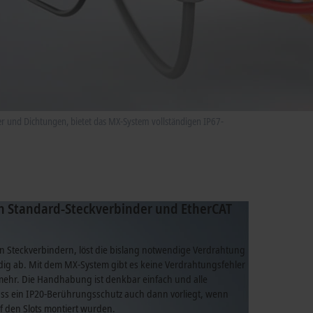
er und Dichtungen, bietet das MX-System vollständigen IP67-
h Standard-Steckverbinder und EtherCAT
n Steckverbindern, löst die bislang notwendige Verdrahtung
dig ab. Mit dem MX-System gibt es keine Verdrahtungsfehler
ehr. Die Handhabung ist denkbar einfach und alle
ass ein IP20-Berührungsschutz auch dann vorliegt, wenn
 den Slots montiert wurden.