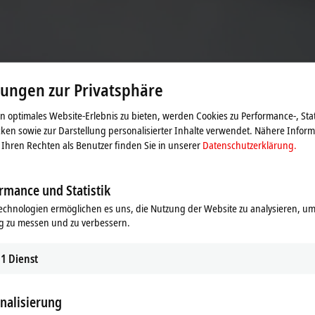
lungen zur Privatsphäre
 optimales Website-Erlebnis zu bieten, werden Cookies zu Performance-, Stat
ngebunden.
ken sowie zur Darstellung personalisierter Inhalte verwendet. Nähere Infor
Ihren Rechten als Benutzer finden Sie in unserer
Datenschutzerklärung.
rmance und Statistik
g
echnologien ermöglichen es uns, die Nutzung der Website zu analysieren, um
g zu messen und zu verbessern.
ndards und reduziert Montagezeiten
rten Steckverbindungen der
rer, in den Modulen befindlicher
1
Dienst
tplanes entfällt, die Verdrahtung
nalisierung
hlossen – dies führt automatisch zu