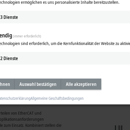
echnologien ermöglichen es uns personalisierte Inhalte bereitzustellen.
eilen reduzieren sich außerdem die
nd Produktionsflächen sowie
amt ergeben sich mit dem MX-System
3
Dienste
endig
(immer erforderlich)
echnologien sind erforderlich, um die Kernfunktionalität der Website zu aktivi
2
Dienste
Einfache Montage in zwei Schritten:
festschrauben.
ehnen
Auswahl bestätigen
Alle akzeptieren
ung für bestehende
atenschutzerklärung
Allgemeine Geschäftsbedingungen
rteilen von EtherCAT und
Applikationsanforderungen
um Einsatz. Kombiniert stellen die