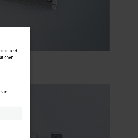
istik- und
mationen
 die