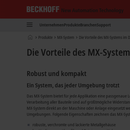
Beckhoff
-
Unternehmen
Produkte
Branchen
Support
New
Automation
Startseite
Produkte
MX-System
Die Vorteile des MX-Systems im D
Technology
Die Vorteile des MX-System
Robust und kompakt
Ein System, das jeder Umgebung trotzt
Das MX-System bietet für jede Applikation eine passgenaue 
Verarbeitung aller Bauteile sind auf größtmögliche Widersta
MX-System direkt an der Maschine oder Anlage eingesetzt w
Umgebungen. Folgende Eigenschaften zeichnen das MX-Sys
robuste, verchromte und lackierte Metallgehäuse