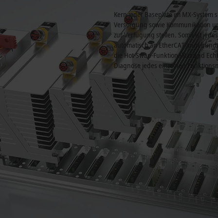
Kern jeder Baseplate im MX-System s
Versorgung sowie Kommunikation un
zur Verfügung stellen. Somit ist je
automatisch an EtherCAT angebunden
die Hot-Swap-Funktionalität und Ech
Diagnose jedes einzelnen Funktions