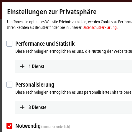
Einstellungen zur Privatsphäre
Beckhoff
-
Um Ihnen ein optimales Website-Erlebnis zu bieten, werden Cookies zu Performa
Ihren Rechten als Benutzer finden Sie in unserer
Datenschutzerklärung.
New
Automation
Startseite
Produkte
MX-System
Die Vorteile des MX-Systems im Detail
Technology
Performance und Statistik
Die Vorteile des MX-Systems im
Diese Technologien ermöglichen es uns, die Nutzung der Website zu
Detail
1
Dienst
Robust und kompakt
Personalisierung
Ein System, das jeder Umgebung trotzt
Diese Technologien ermöglichen es uns personalisierte Inhalte berei
Das MX-System bietet für jede Applikation eine passgenaue Lösung.
Die Materialien und Verarbeitung aller Bauteile sind auf
3
Dienste
größtmögliche Widerstandsfähigkeit ausgelegt. So kann das MX-
System direkt an der Maschine oder Anlage eingesetzt werden, auch
in anspruchsvollen Umgebungen. Folgende Eigenschaften zeichnen
Notwendig
(immer erforderlich)
das MX-System aus: