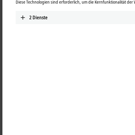
Diese Technologien sind erforderlich, um die Kernfunktionalität der 
robuste, verchromte und lackierte Metallgehäuse
beständig gegenüber Öl- und Reinigungsmitteln
2
Dienste
IP67-Schutz durch Doppeldichtungsprinzip
EMV-Störfestigkeit durch Metallgehäuse
temperaturbeständig im Bereich von 0…50 °C