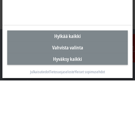
Hylkää kaikki
Vahvista valinta
Ota
Suomen pääkonttori
Hyväksy kaikki
yhteyttä
Beckhoff Automation Oy
Julkaisutiedot
Tietosuojaseloste
Yleiset sopimusehdot
Hakakalliontie 2
05460 Hyvinkää
+358 20 7423 800
info@beckhoff.fi
Yhteystiedot
www.beckhoff.com/fi-fi/
Uutiskirje
Tulosta sivu