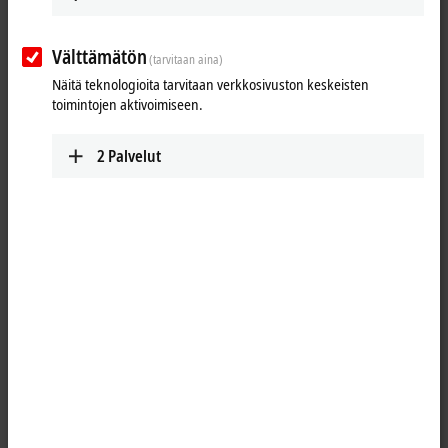
K-bus extension. Connection to the KL9309 signal-independent
transfer terminal takes place via the 20-core shielded signal cable
Välttämätön
ZK8500-8282-70x0. The manual operating modules with the end
(tarvitaan aina)
terminal for KL9020 bus extension can be connected to the Bus
Näitä teknologioita tarvitaan verkkosivuston keskeisten
Terminal segment. The signals are electrically isolated. Power and
toimintojen aktivoimiseen.
error LEDs indicate the status of the modules.
2
Palvelut
The electrically functionless KL8500 placeholder module covers the cut-
out in the control cabinet in such a way that functional units can be
retrofitted simply by exchanging the module.
25 items
Reset all filter values
Results:
Your selection:
Loading content ...