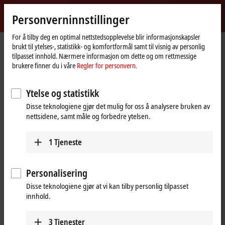
Logg inn
Personverninnstillinger
myBeckhoff
Beckhoff
-
For å tilby deg en optimal nettstedsopplevelse blir informasjonskapsler
brukt til ytelses-, statistikk- og komfortformål samt til visnig av personlig
New
tilpasset innhold. Nærmere informasjon om dette og om rettmessige
Automation
Hjemmeside
Products
I/O
Bus Terminals
KL85xx | Manual operating
brukere finner du i våre
Regler for personvern.
Technology
KL85xx | Manual operating modules
Ytelse og statistikk
with K-bus interface
Disse teknologiene gjør det mulig for oss å analysere bruken av
nettsidene, samt måle og forbedre ytelsen.
Tabular product overview
Product finder
1
Tjeneste
The manual operating modules have been developed for the
switching, controlling and observation of digital and analog signals.
Personalisering
They enable the setting and reading of data and values in the case of
failure of a controller, without having to open the control cabinet.
Disse teknologiene gjør at vi kan tilby personlig tilpasset
innhold.
The manual operating modules can be installed in the control cabinet
door using a snap-in technique; they are wired inside the control
3
Tjenester
cabinet. Up to 31 modules can be inserted via the K-bus interface with