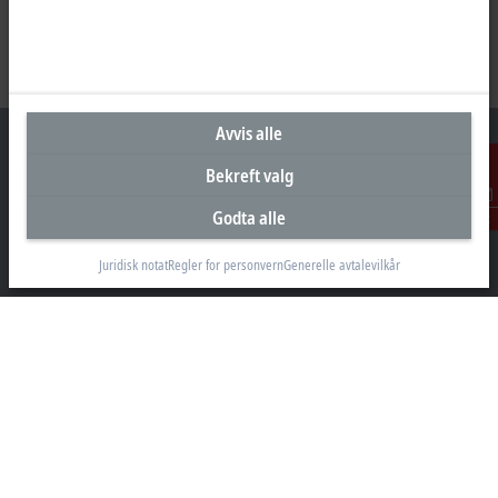
Avvis alle
Bekreft valg
Hovedkontor Norge
Godta alle
Kontakt
Beckhoff Automation AS
Juridisk notat
Regler for personvern
Generelle avtalevilkår
Raveien 205
3184 Borre
+47 33 50 46 90
info@beckhoff.no
Kontaktinformasjon
www.beckhoff.com/nn-no/
Nyhetsbrev
Skriv ut side