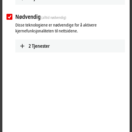
K-bus extension. Connection to the KL9309 signal-independent
transfer terminal takes place via the 20-core shielded signal cable
Nødvendig
ZK8500-8282-70x0. The manual operating modules with the end
(alltid nødvendig)
terminal for KL9020 bus extension can be connected to the Bus
Disse teknologiene er nødvendige for å aktivere
Terminal segment. The signals are electrically isolated. Power and
kjernefunksjonaliteten til nettsidene.
error LEDs indicate the status of the modules.
2
Tjenester
The electrically functionless KL8500 placeholder module covers the cut-
out in the control cabinet in such a way that functional units can be
retrofitted simply by exchanging the module.
25 items
Reset all filter values
Results:
Your selection:
Loading content ...