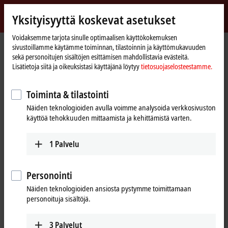
Kirjaudu sisään
Yksityisyyttä koskevat asetukset
myBeckhoff
Beckhoff
-
Voidaksemme tarjota sinulle optimaalisen käyttökokemuksen
sivustoillamme käytämme toiminnan, tilastoinnin ja käyttömukavuuden
New
sekä personoitujen sisältöjen esittämisen mahdollistavia evästeitä.
Automation
Kotisivu
Products
Motion
Servo drives
Lisätietoja siitä ja oikeuksistasi käyttäjänä löytyy
tietosuojaselosteestamme.
Technology
AX5000 | Digital compact servo drives
Toiminta & tilastointi
AX5000 | Digital compact servo
Näiden teknologioiden avulla voimme analysoida verkkosivuston
drives
käyttöä tehokkuuden mittaamista ja kehittämistä varten.
Tabular product overview
Product finder
1
Palvelu
The all-rounder for highly dynamic
Personointi
applications
Näiden teknologioiden ansiosta pystymme toimittamaan
personoituja sisältöjä.
The Beckhoff AX5000 servo drive series sets standards in drive
technology: the single- or multi-channel devices are designed for
3
Palvelut