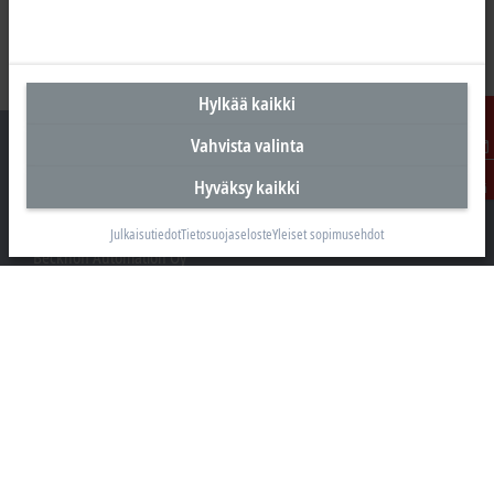
Hylkää kaikki
Vahvista valinta
Ota
Hyväksy kaikki
yhteyttä
Suomen pääkonttori
Julkaisutiedot
Tietosuojaseloste
Yleiset sopimusehdot
Beckhoff Automation Oy
Hakakalliontie 2
05460 Hyvinkää
+358 20 7423 800
info@beckhoff.fi
Yhteystiedot
www.beckhoff.com/fi-fi/
Uutiskirje
Tulosta sivu