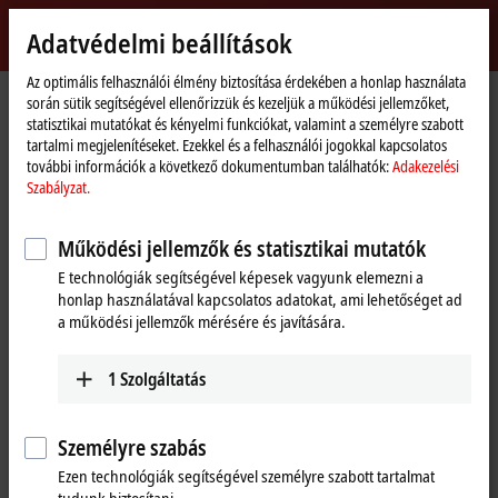
Bejelentkezés
Adatvédelmi beállítások
myBeckhoff
Beckhoff
-
Az optimális felhasználói élmény biztosítása érdekében a honlap használata
során sütik segítségével ellenőrizzük és kezeljük a működési jellemzőket,
New
statisztikai mutatókat és kényelmi funkciókat, valamint a személyre szabott
Automation
Kezdőlap
Vállalati információk
Hírek
tartalmi megjelenítéseket. Ezekkel és a felhasználói jogokkal kapcsolatos
Technology
Innovative condition monitoring systems for compact drive trains in wind
további információk a következő dokumentumban találhatók:
Adakezelési
turbines
Szabályzat.
Működési jellemzők és statisztikai mutatók
Az "Accept"-re kattintva megjelenik a videó, és megadhatók az
E technológiák segítségével képesek vagyunk elemezni a
adatkezelési beállítások; a Video-ból származó külső tartalmat ekkor
honlap használatával kapcsolatos adatokat, ami lehetőséget ad
tölti be a rendszer. További részletek itt találhatók:
Adakezelési
a működési jellemzők mérésére és javítására.
Szabályzat.
1
Szolgáltatás
Elfogadás
Személyre szabás
Ezen technológiák segítségével személyre szabott tartalmat
Dec 15, 2020