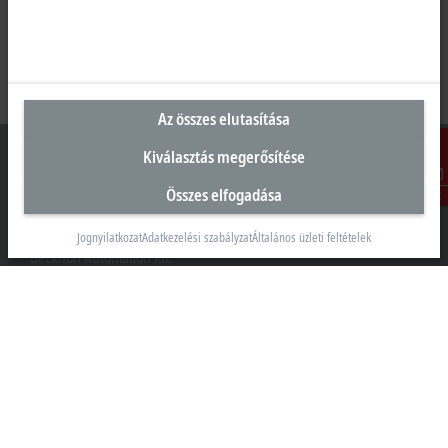
Az összes elutasítása
Kiválasztás megerősítése
Összes elfogadása
Kontakt
Magyarországi központ
Jognyilatkozat
Adatkezelési szabályzat
Általános üzleti feltételek
Beckhoff Automation Kft.
1097 Budapest
Táblás utca 36–38. G. ép.
+36 1 50199-40
+36 1 50199-41
info@beckhoff.hu
Elérhetőségeink
www.beckhoff.com/hu-hu/