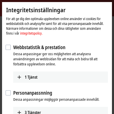
Logga in
Integritetsinställningar
myBeckhoff
Beckhoff
-
För att ge dig den optimala upplevelsen online använder vi cookies för
webbstatistik och analyssyfte samt för att visa personanpassade innehåll.
New
Närmare informationer om dessa och dina rättigheter som användare
Automation
Hemsida
Företaget
Nyheter
finns i vår
integritetspolicy.
Technology
Innovative condition monitoring systems for compact drive trains in wind
turbines
Webbstatistik & prestation
Dessa anpassingar ger oss möjligheten att analysera
användningen av webbsidan för att mäta och bidra till att
Genom att klicka på ”Acceptera” visas videon och
förbättra upplevelsen online.
integritetsinställningarna anpassas samt externt innehåll från
Vimeo laddas upp. Beakta gärna vår
integritetspolicy.
1
Tjänst
Acceptera
Personanpassnning
Dessa anpassningar möjliggör personanpassade innehåll.
Dec 15, 2020
3
Tjänster