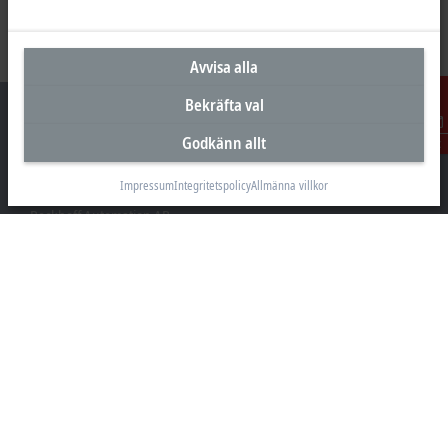
Avvisa alla
Bekräfta val
Godkänn allt
Kontakt
Huvudkontor Sverige
Impressum
Integritetspolicy
Allmänna villkor
Beckhoff Automation AB
Östra Hindbyvägen 70
213 74 Malmö
+46 40-680 81 60
info@beckhoff.se
Kontakt
www.beckhoff.com/sv-se/
Nyhetsbrev
Skriv ut sida