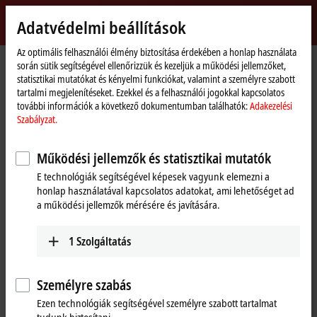
Bejelentkezés
Adatvédelmi beállítások
myBeckhoff
Beckhoff
-
Az optimális felhasználói élmény biztosítása érdekében a honlap használata
során sütik segítségével ellenőrizzük és kezeljük a működési jellemzőket,
New
statisztikai mutatókat és kényelmi funkciókat, valamint a személyre szabott
Automation
Kezdőlap
Vállalati információk
Sajtó
tartalmi megjelenítéseket. Ezekkel és a felhasználói jogokkal kapcsolatos
Technology
The Vision hardware portfolio receives the Red Dot Award and the iF Design
további információk a következő dokumentumban találhatók:
Adakezelési
Award Gold
Szabályzat.
Beckhoff Vision awarded two product design prizes
Működési jellemzők és statisztikai mutatók
The Vision hardware portfolio
E technológiák segítségével képesek vagyunk elemezni a
receives the Red Dot Award and the
honlap használatával kapcsolatos adatokat, ami lehetőséget ad
a működési jellemzők mérésére és javítására.
iF Design Award Gold
1
Szolgáltatás
Beckhoff Vision now includes a complete hardware portfolio in
addition to the TwinCAT Vision software solution that was
introduced in 2017. From the very beginning, its development was
Személyre szabás
oriented around an optimal design and concepts for industrial use.
Ezen technológiák segítségével személyre szabott tartalmat
The expert jury for the renowned Red Dot Award recently