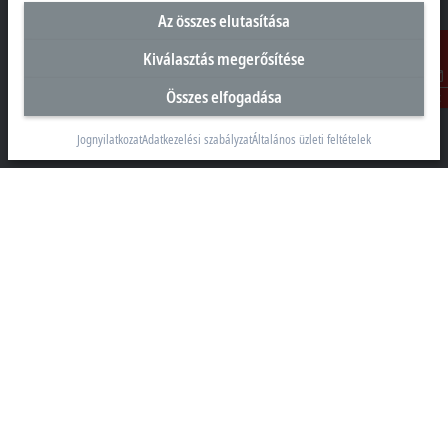
Az összes elutasítása
Kiválasztás megerősítése
Magyarországi központ
Összes elfogadása
Beckhoff Automation Kft.
Kontakt
1097 Budapest
Táblás utca 36–38. G. ép.
Jognyilatkozat
Adatkezelési szabályzat
Általános üzleti feltételek
+36 1 50199-40
+36 1 50199-41
info@beckhoff.hu
Elérhetőségeink
www.beckhoff.com/hu-hu/
Hírlevél
Oldal nyomtatása
Vállalati információk
Termékek és iparágak